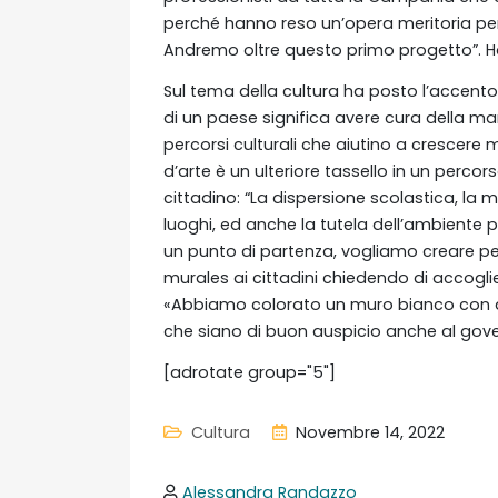
perché hanno reso un’opera meritoria per 
Andremo oltre questo primo progetto”. H
Sul tema della cultura ha posto l’accent
di un paese significa avere cura della m
percorsi culturali che aiutino a crescere 
d’arte è un ulteriore tassello in un perco
cittadino: “La dispersione scolastica, la 
luoghi, ed anche la tutela dell’ambiente 
un punto di partenza, vogliamo creare per
murales ai cittadini chiedendo di accoglierl
«Abbiamo colorato un muro bianco con dip
che siano di buon auspicio anche al gover
[adrotate group="5"]
Cultura
Novembre 14, 2022
Alessandra Randazzo