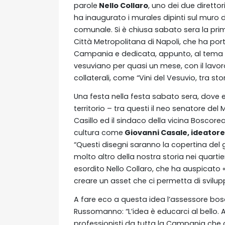
parole
Nello Collaro
, uno dei due direttori
ha inaugurato i murales dipinti sul muro di
comunale. Si è chiusa sabato sera la prim
Città Metropolitana di Napoli, che ha por
Campania e dedicata, appunto, al tema d
vesuviano per quasi un mese, con il lavoro v
collaterali, come “Vini del Vesuvio, tra sto
Una festa nella festa sabato sera, dove er
territorio – tra questi il neo senatore del
Casillo ed il sindaco della vicina Boscor
cultura come
Giovanni Casale, ideatore
“Questi disegni saranno la copertina del 
molto altro della nostra storia nei quartier
esordito Nello Collaro, che ha auspicato «
creare un asset che ci permetta di svilup
A fare eco a questa idea l’assessore bos
Russomanno: “L’idea è educarci al bello.
professionisti da tutta la Campania che c