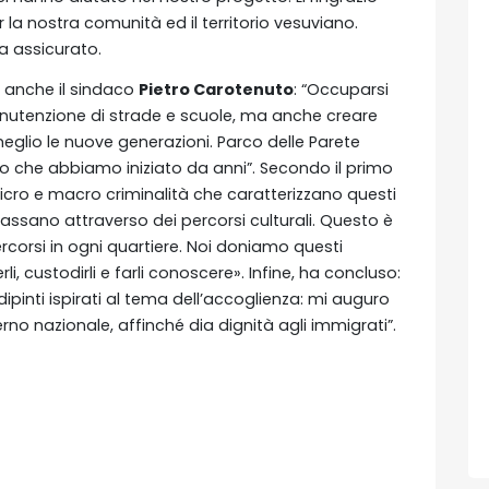
la nostra comunità ed il territorio vesuviano.
a assicurato.
o anche il sindaco
Pietro Carotenuto
: “Occuparsi
anutenzione di strade e scuole, ma anche creare
meglio le nuove generazioni. Parco delle Parete
rso che abbiamo iniziato da anni”. Secondo il primo
micro e macro criminalità che caratterizzano questi
passano attraverso dei percorsi culturali. Questo è
corsi in ogni quartiere. Noi doniamo questi
i, custodirli e farli conoscere». Infine, ha concluso:
inti ispirati al tema dell’accoglienza: mi auguro
no nazionale, affinché dia dignità agli immigrati”.