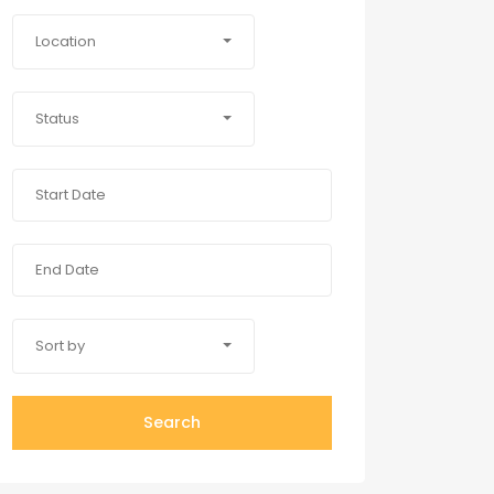
Location
Status
Sort by
Search