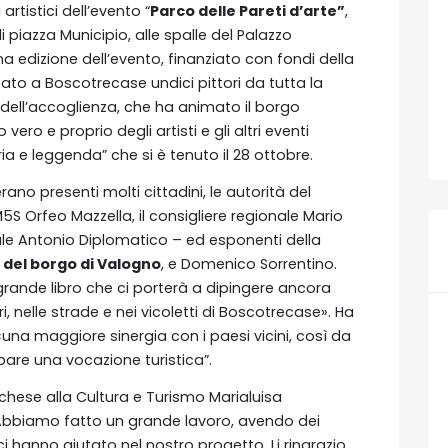
 artistici dell’evento “
Parco delle Pareti d’arte”
,
 piazza Municipio, alle spalle del Palazzo
a edizione dell’evento, finanziato con fondi della
tato a Boscotrecase undici pittori da tutta la
ell’accoglienza, che ha animato il borgo
ero e proprio degli artisti e gli altri eventi
ria e leggenda” che si è tenuto il 28 ottobre.
ano presenti molti cittadini, le autorità del
 M5S Orfeo Mazzella, il consigliere regionale Mario
eale Antonio Diplomatico – ed esponenti della
 del borgo di Valogno
, e Domenico Sorrentino.
grande libro che ci porterà a dipingere ancora
i, nelle strade e nei vicoletti di Boscotrecase». Ha
una maggiore sinergia con i paesi vicini, così da
pare una vocazione turistica”.
chese alla Cultura e Turismo Marialuisa
 Abbiamo fatto un grande lavoro, avendo dei
i hanno aiutato nel nostro progetto. Li ringrazio