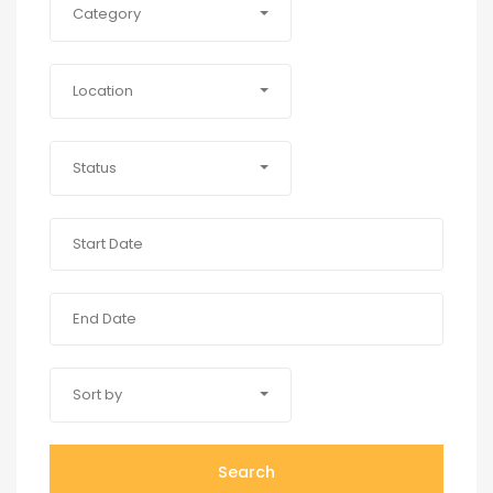
Category
Location
Status
Sort by
Search