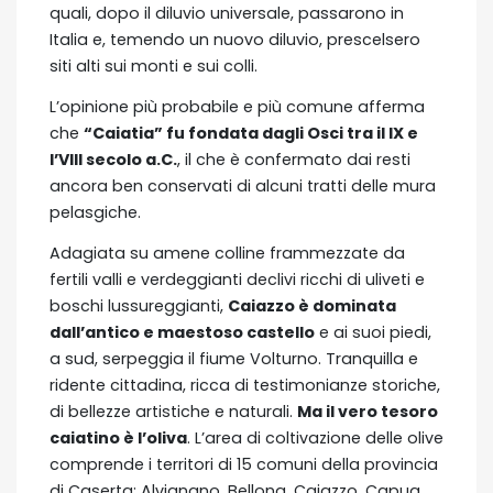
quali, dopo il diluvio universale, passarono in
Italia e, temendo un nuovo diluvio, prescelsero
siti alti sui monti e sui colli.
L’opinione più probabile e più comune afferma
che
“Caiatia” fu fondata dagli Osci tra il IX e
l’VIII secolo a.C.
, il che è confermato dai resti
ancora ben conservati di alcuni tratti delle mura
pelasgiche.
Adagiata su amene colline frammezzate da
fertili valli e verdeggianti declivi ricchi di uliveti e
boschi lussureggianti,
Caiazzo è dominata
dall’antico e maestoso castello
e ai suoi piedi,
a sud, serpeggia il fiume Volturno. Tranquilla e
ridente cittadina, ricca di testimonianze storiche,
di bellezze artistiche e naturali.
Ma il vero tesoro
caiatino è l’oliva
. L’area di coltivazione delle olive
comprende i territori di 15 comuni della provincia
di Caserta: Alvignano, Bellona, Caiazzo, Capua,