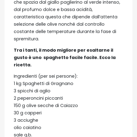
che spazia dal giallo paglierino al verde intenso,
dal profumo dolce e bassa acidità,
caratteristica questa che dipende dall’attenta
selezione delle olive nonché dal controllo
costante delle temperature durante la fase di
spremitura.
Tra i tanti, il modo migliore per esaltarne il
gusto è uno spaghetto facile facile. Ecco la
ricetta.
Ingredienti (per sei persone):
1 kg Spaghetti di Gragnano
3 spicchi di aglio
2 peperoncini piccanti
150 g olive secche di Caiazzo
30 g capperi
3 acciughe
olio caiatino
sale q.b.