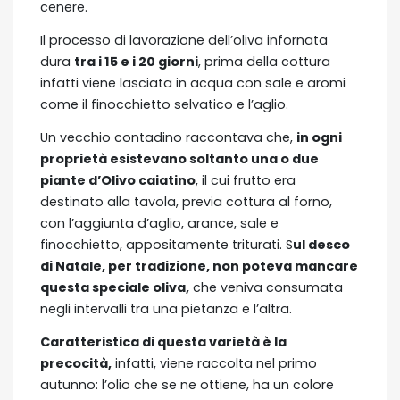
cenere.
Il processo di lavorazione dell’oliva infornata
dura
tra i 15 e i 20 giorni
, prima della cottura
infatti viene lasciata in acqua con sale e aromi
come il finocchietto selvatico e l’aglio.
Un vecchio contadino raccontava che,
in ogni
proprietà esistevano soltanto una o due
piante d’Olivo caiatino
, il cui frutto era
destinato alla tavola, previa cottura al forno,
con l’aggiunta d’aglio, arance, sale e
finocchietto, appositamente triturati. S
ul desco
di Natale, per tradizione, non poteva mancare
questa speciale oliva,
che veniva consumata
negli intervalli tra una pietanza e l’altra.
Caratteristica di questa varietà è la
precocità,
infatti, viene raccolta nel primo
autunno: l’olio che se ne ottiene, ha un colore