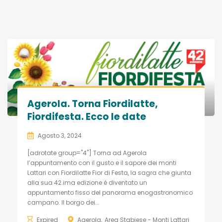
Agerola. Torna Fiordilatte,
Fiordifesta. Ecco le date
Agosto 3, 2024
[adrotate group="4"] Torna ad Agerola
l’appuntamento con il gusto e il sapore dei monti
Lattari con Fiordilatte Fior di Festa, la sagra che giunta
alla sua 42.ima edizione è diventato un
appuntamento fisso del panorama enogastronomico
campano. Il borgo dei...
Expired
Agerola
Area Stabiese - Monti Lattari