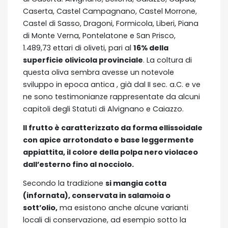
Caserta, Castel Campagnano, Castel Morrone,
Castel di Sasso, Dragoni, Formicola, Liberi, Piana
di Monte Verna, Pontelatone e San Prisco,
1.489,73 ettari di oliveti, pari al
16% della
superficie olivicola provinciale
. La coltura di
questa oliva sembra avesse un notevole
sviluppo in epoca antica , già dal II sec. a.C. e ve
ne sono testimonianze rappresentate da alcuni
capitoli degli Statuti di Alvignano e Caiazzo.
Il frutto è caratterizzato da forma ellissoidale
con apice arrotondato e base leggermente
appiattita, il colore della polpa nero violaceo
dall’esterno fino al nocciolo.
Secondo la tradizione
si mangia cotta
(infornata), conservata in salamoia o
sott’olio,
ma esistono anche alcune varianti
locali di conservazione, ad esempio sotto la