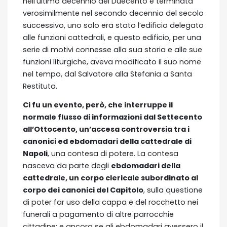
nell’ultimo decennio del Duecento e terminata
verosimilmente nel secondo decennio del secolo
successivo, uno solo era stato l’edificio delegato
alle funzioni cattedrali, e questo edificio, per una
serie di motivi connesse alla sua storia e alle sue
funzioni liturgiche, aveva modificato il suo nome
nel tempo, dal Salvatore alla Stefania a Santa
Restituta.
Ci fu un evento, però, che interruppe il
normale flusso di informazioni dal Settecento
all’Ottocento, un’accesa controversia tra i
canonici ed ebdomadari della cattedrale di
Napoli
, una contesa di potere. La contesa
nasceva da parte degli
ebdomadari della
cattedrale, un corpo clericale subordinato al
corpo dei canonici del Capitolo
, sulla questione
di poter far uso della cappa e del rocchetto nei
funerali a pagamento di altre parrocchie
cittadine; e ancora se gli ebdomadari avessero il