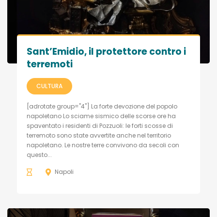
Sant’Emidio, il protettore contro i
terremoti
CULTURA
[adrotate group="4"] La forte devozione del popolo
napoletano Lo sciame sismico delle scorse ore ha
spaventato i residenti di Pozzuoli: le forti scosse di
terremoto sono state avvertite anche nel territorio
napoletano. Le nostre terre convivono da secoli con
questo...
Napoli