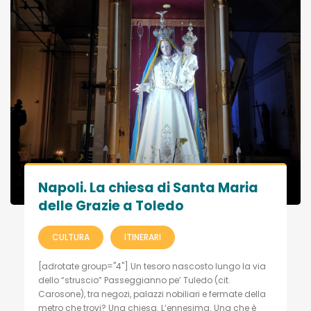
Napoli. La chiesa di Santa Maria
delle Grazie a Toledo
CULTURA
ITINERARI
[adrotate group="4"] Un tesoro nascosto lungo la via
dello “struscio” Passeggianno pe’ Tuledo (cit.
Carosone), tra negozi, palazzi nobiliari e fermate della
metro che trovi? Una chiesa. L’ennesima. Una che è