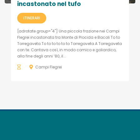
incastonato nel tufo
ITINERARI
[adrotate group="4"] Una piccola frazione nei Campi
Flegrei incastonata tra Monte di Procida e Bacoli To to
Torregaveta.To to to to to to Torregaveta.A Torregaveta
con te. Cantava così, in modo comico e goliardico,
alla fine degli anni ’80, il...
Campi Flegrei