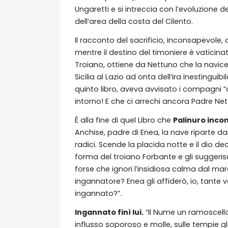
Ungaretti e si intreccia con l’evoluzione
dell’area della costa del Cilento.
Il racconto del sacrificio, inconsapevole,
mentre il destino del timoniere è vaticinat
Troiano, ottiene da Nettuno che la navicel
Sicilia al Lazio ad onta dell’ira inestinguib
quinto libro, aveva avvisato i compagni “
intorno! E che ci arrechi ancora Padre Net
È alla fine di quel Libro che
Palinuro incon
Anchise, padre di Enea, la nave riparte da
radici. Scende la placida notte e il dio d
forma del troiano Forbante e gli suggerisc
forse che ignori l’insidiosa calma dal mar
ingannatore? Enea gli affiderò, io, tante vo
ingannato?”.
Ingannato finì lui.
“Il Nume un ramoscello 
influsso soporoso e molle, sulle tempie gli 