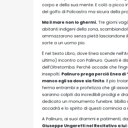
corpo e della sua mente. E colò a picco i
del golfo di Policastro ma sicura della pr
Ma il mare non lo ghermì.
Tre giorni vagò
abitanti indigeni della zona, scambiandolo 
ammazzarono senza pietà lasciandone il c
sorte a un uomo pio.
È nel Sesto Libro, dove Enea scende nell’Av
ultimo) incontro con Palinuro. Questi è d
dell’Oltretomba. Perché accade che l’ingre
insepolti.
Palinuro prega perciò Enea di “
manco egli sa dove sia finito
. Il pio tro
ferma entrambi e profetizza che gli assassi
saranno colpiti da incredibili prodigi e d
dedicato un monumento funebre. Sibilla ch
accadrà e lo spirito di questi comincia a 
A Palinuro, ai suoi drammi e patimenti, d
Giuseppe Ungaretti nel Recitativo a lui