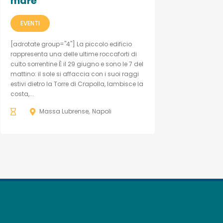
mare
EVENTI
[adrotate group="4"] La piccolo edificio
rappresenta una delle ultime roccaforti di
culto sorrentine È il 29 giugno e sono le 7 del
mattino: il sole si affaccia con i suoi raggi
estivi dietro la Torre di Crapolla, lambisce la
costa,...
Massa Lubrense
Napoli