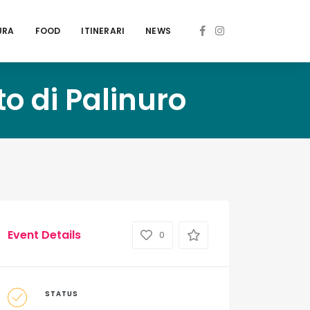
URA
FOOD
ITINERARI
NEWS
to di Palinuro
Event Details
0
STATUS