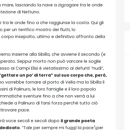
n mare, lasciando la nave a zigzagare tra le onde
otezione di Nettuno.
 tra le onde fino a che raggiunse la costa. Qui gli
per un terrifico mostro dei flutti, lo
orpo insepolto, ultimo e definitivo affronto della
erno insieme alla Sibilla, che avviene il secondo (e
isperato. Seppur morto non può varcare le soglie
sso ai Campi Elisi è vietatissimo ai defunti “nudi”,
gettare un po’ di terra” sul suo corpo che, però,
iano vorrebbe tornare al porto di Velia ma la Sibilla li
ni di Palinuro, le loro famiglie e il loro popolo
rammatiche sventure fino a che non verrà a lui
iede a Palinuro di farsi forza perché tutto ciò
ritrovare pace.
arà voce secoli e secoli dopo
il grande poeta
 dedicato
. “Tale per sempre mi fuggì la pace\per