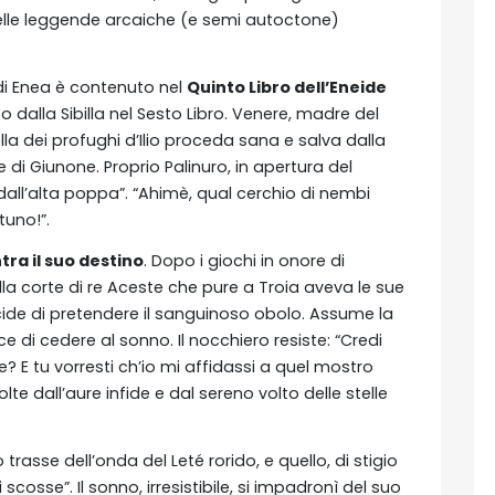
 delle leggende arcaiche (e semi autoctone)
 di Enea è contenuto nel
Quinto Libro dell’Eneide
o dalla Sibilla nel Sesto Libro. Venere, madre del
la dei profughi d’Ilio proceda sana e salva dalla
ile di Giunone. Proprio Palinuro, in apertura del
dall’alta poppa”. “Ahimè, qual cerchio di nembi
tuno!”.
tra il suo destino
. Dopo i giochi in onore di
lla corte di re Aceste che pure a Troia aveva le sue
ecide di pretendere il sanguinoso obolo. Assume la
e di cedere al sonno. Il nocchiero resiste: “Credi
e? E tu vorresti ch’io mi affidassi a quel mostro
lte dall’aure infide e dal sereno volto delle stelle
trasse dell’onda del Leté rorido, e quello, di stigio
scosse”. Il sonno, irresistibile, si impadronì del suo