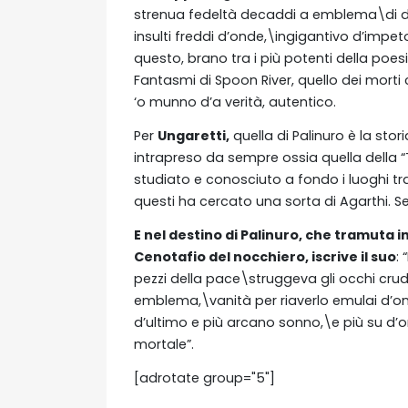
strenua fedeltà decaddi a emblema\di dis
insulti freddi d’onde,\ingigantivo d’impeto 
questo, brano tra i più potenti della poes
Fantasmi di Spoon River, quello dei morti 
‘o munno d’a verità, autentico.
Per
Ungaretti,
quella di Palinuro è la st
intrapreso da sempre ossia quella della “Te
studiato e conosciuto a fondo i luoghi tr
questi ha cercato una sorta di Agarthi. Se
E nel destino di Palinuro, che tramuta i
Cenotafio del nocchiero, iscrive il suo
:
pezzi della pace\struggeva gli occhi crud
emblema,\vanità per riaverlo emulai d’on
d’ultimo e più arcano sonno,\e più su d’
mortale”.
[adrotate group="5"]