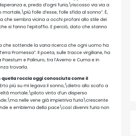
peranza e, preda d’ogni furia,\riscosso via via a
mortale,\più folle d’esse, folle sfida al sonno”. È,
ia che sembra vicina a occhi profani allo stile dei
che si fanno l’epitaffio. E perciò, dato che stanno
oria che sottende la vana ricerca che ogni uomo ha
rra Promessa”. Il poeta, sulle tracce virgiliane, ha
a Paestum e Palinuro, tra l’Averno e Cuma e in
nza trovarla.
n quella roccia oggi conosciuta come il
 “Erto più su mi legava il sonno,\dietro allo scafo a
eltà mortale;\piloto vinto d’un disperso
de;\ma nelle vene già impietriva furia\crescente
onde e emblema della pace\così divenni furia non