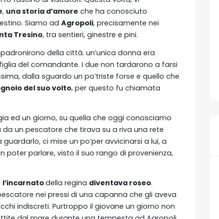
e
,
una storia d’amore
che ha conosciuto
 destino. Siamo ad
Agropoli
, precisamente nei
nta Tresino
, tra sentieri, ginestre e pini.
impadronirono della città. un’unica donna era
a figlia del comandante. I due non tardarono a farsi
ssima, dalla sguardo un po’triste forse e quello che
gnolo del suo volto
, per questo fu chiamata
ia ed un giorno, su quella che oggi conosciamo
a da un pescatore che tirava su a riva una rete
 a guardarlo, ci mise un po’per avvicinarsi a lui, a
n poter parlare, visto il suo rango di provenienza,
o
l’incarnato
della regina
diventava roseo
.
escatore nei pressi di una capanna che gli aveva
occhi indiscreti. Purtroppo il giovane un giorno non
iottite dal mare durante una tempesta ad Agropoli,