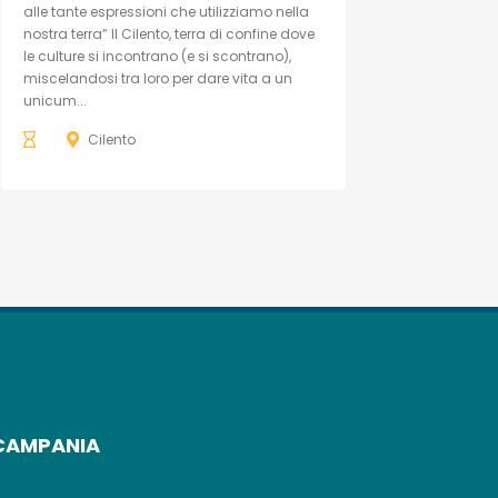
alle tante espressioni che utilizziamo nella
nostra terra” Il Cilento, terra di confine dove
le culture si incontrano (e si scontrano),
miscelandosi tra loro per dare vita a un
unicum...
Cilento
CAMPANIA