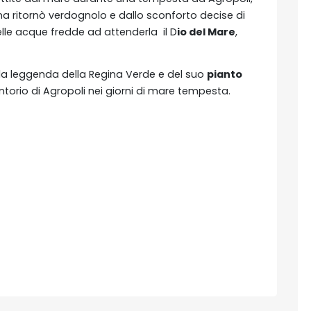
egina ritornò verdognolo e dallo sconforto decise di
Nelle acque fredde ad attenderla il D
io del Mare
,
la leggenda della Regina Verde e del suo
pianto
ntorio di Agropoli nei giorni di mare tempesta.