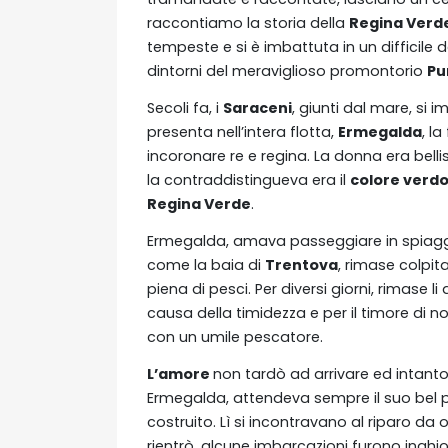
raccontiamo la storia della
Regina Verd
tempeste e si è imbattuta in un difficile
dintorni del meraviglioso promontorio
Pu
Secoli fa, i
Saraceni
, giunti dal mare, si 
presenta nell’intera flotta,
Ermegalda
, l
incoronare re e regina. La donna era belli
la contraddistingueva era il
colore verdo
Regina Verde
.
Ermegalda, amava passeggiare in spiagg
come la baia di
Trentova
, rimase colpit
piena di pesci. Per diversi giorni, rimase li
causa della timidezza e per il timore di no
con un umile pescatore.
L’amore
non tardò ad arrivare ed intant
Ermegalda, attendeva sempre il suo bel p
costruito. Lì si incontravano al riparo da 
rientrò, alcune imbarcazioni furono ingh