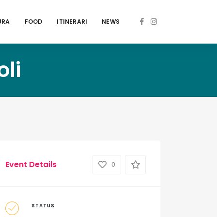
URA
FOOD
ITINERARI
NEWS
li
Event Details
0
STATUS