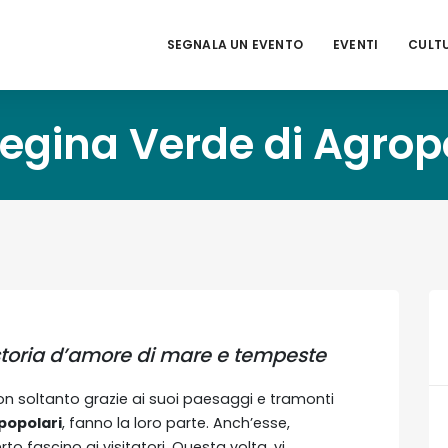
SEGNALA UN EVENTO
EVENTI
CULT
egina Verde di Agropo
storia d’amore di mare e tempeste
on soltanto grazie ai suoi paesaggi e tramonti
popolari
, fanno la loro parte. Anch’esse,
 fascino ai visitatori. Questa volta, vi