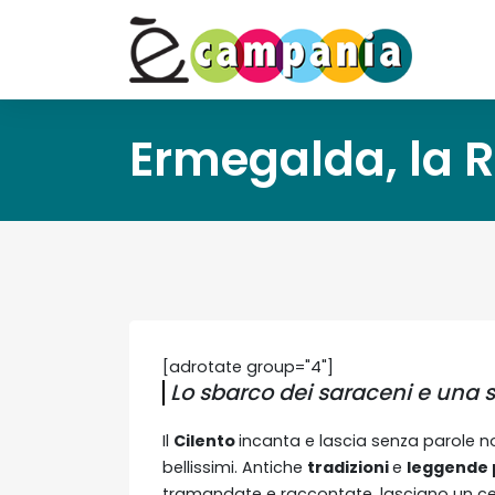
Ermegalda, la R
[adrotate group="4"]
Lo sbarco dei saraceni e una 
Il
Cilento
incanta e lascia senza parole n
bellissimi. Antiche
tradizioni
e
leggende 
tramandate e raccontate, lasciano un certo