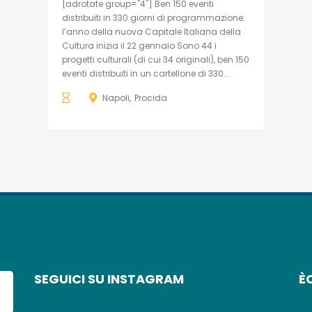
[adrotate group="4"] Ben 150 eventi
distribuiti in 330 giorni di programmazione:
l’anno della nuova Capitale Italiana della
Cultura inizia il 22 gennaio Sono 44 i
progetti culturali (di cui 34 originali), ben 150
eventi distribuiti in un cartellone di 330...
Napoli
Procida
SEGUICI SU INSTAGRAM
È