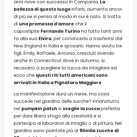
anni rivive con successo in Campania.
La
bellezza di questo luogo
infatti, aumenta ancor
di più se si pensa al modo in cui è nato. Si tratta
di
una promessa d’amore
che il
capostipite
Fernando Turino
ha fatto tanti anni
fa alla sua
Elvira
, per convincerla a trasferirsi dal
New England in Italia e sposarlo. Hanno avuto tre
figli, Emily, Raffaele, Antonio, cresciuti vivendo
anche in Connecticut dove in autunno, si
recavano a scegliere la zucca da intagliare ed
ecco che
questi riti tutti americani sono
arrivati in Italia a Pignataro Maggiore
.
La manifestazione dura un mese, ma cosa
succede nel giardino delle zucche? Innanzitutto
nel
pumpkin patch
si
sceglie la zucca
preferita
per dare libero sfogo alla creatività e si
partecipa ai laboratori di intaglio o di pittura. Nel
giardino sono piantate più di
90mila zucche di