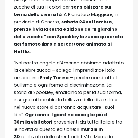
zucche di tutti i colori per
sensibilizzare sul
tema della diversità
. A Pignataro Maggiore, in
provincia di Caserta,
sabato 24 settembre,
prende il via la sesta edizione de “Il giardino
delle zucche” con Spookley la zucca quadrata
del famoso libro e del cartone animato di
Netflix.
“Nel nostro angolo d’America abbiamo adottato
la celebre zucca – spiega l’imprenditrice italo
americana
Emily Turino
– perché combatte il
bullismo e ogni forma di discriminazione. La
storia di Spookley, emarginata per la sua forma,
insegna ai bambini la bellezza della diversità e
nel nuovo store si potranno acquistare i suoi
libri”.
Ogni anno il giardino accoglie più di
30mila visitatori
provenienti da tutta Italia e tra
le novità di questa edizione: il
murale in
3D
realizzato dallo street artist Vito Mercurio,