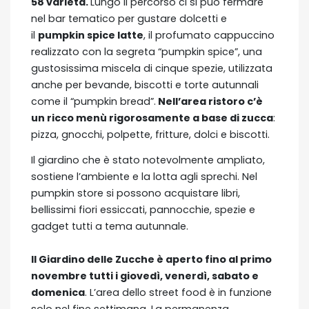
58 varietà.
Lungo il percorso ci si può fermare
nel bar tematico per gustare dolcetti e
il
pumpkin spice latte
, il profumato cappuccino
realizzato con la segreta “pumpkin spice”, una
gustosissima miscela di cinque spezie, utilizzata
anche per bevande, biscotti e torte autunnali
come il “pumpkin bread”.
Nell’area ristoro c’è
un ricco menù rigorosamente a base di zucca
:
pizza, gnocchi, polpette, fritture, dolci e biscotti.
Il giardino che è stato notevolmente ampliato,
sostiene l’ambiente e la lotta agli sprechi. Nel
pumpkin store si possono acquistare libri,
bellissimi fiori essiccati, pannocchie, spezie e
gadget tutti a tema autunnale.
Il Giardino delle Zucche è aperto fino al primo
novembre tutti i giovedì, venerdì, sabato e
domenica
. L’area dello street food è in funzione
solo nel fine settimana. La permanenza