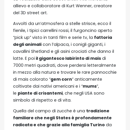
allievo e collaboratore di Kurt Wenner, creatore
del 3D street art.
Avvolti da un’atmosfera a stelle strisce, ecco il
fienile, i tipici carrellini rossi, il furgoncino aperto
“pick up” visto in tanti film e serie tv, la
fattoria
degli animali
con l’alpaca, i conigli giganti, i
cavallini Shetland e gli asini crociati che danno il
latte. E poi
il gigantesco labirinto di mais
di
7000 metri quadrati, dove perdersi letteralmente
in mezzo alla natura e trovare le rare pannocchie
di mais colorato “
gem corn
” anticamente
coltivate dai nativi americani e i “
mums
”,
le
piante di crisantemi
, che negli USA sono
simbolo di rispetto e di vita.
Quella del campo di zucche è una
tradizione
familiare che negli States è profondamente
radicata e che grazie alla famiglia Turino
da