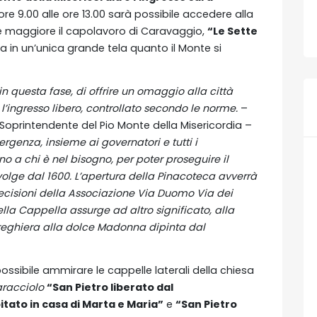
ore 9.00 alle ore 13.00 sarà possibile accedere alla
e maggiore il capolavoro di Caravaggio,
“Le Sette
a in un’unica grande tela quanto il Monte si
in questa fase, di offrire un omaggio alla città
l’ingresso libero, controllato secondo le norme.
–
 Soprintendente del Pio Monte della Misericordia –
ergenza, insieme ai governatori e tutti i
o a chi è nel bisogno, per poter proseguire il
olge dal 1600.
L’apertura della Pinacoteca avverrà
cisioni della Associazione Via Duomo Via dei
lla Cappella assurge ad altro significato, alla
preghiera alla dolce Madonna dipinta dal
ossibile ammirare le cappelle laterali della chiesa
Caracciolo
“San Pietro liberato dal
itato in casa di Marta e Maria”
e
“San Pietro