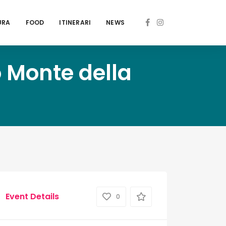
URA
FOOD
ITINERARI
NEWS
o Monte della
Event Details
0