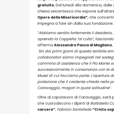
gratuito.
Dal lunedì alla domenica, dalle 
chiesa seicentesca che espone sull’altar
Opere della Misericordia”
, che concentr
impegna a fare sin dalla sua fondazione.
“
Abbiamo sentito fortemente il desiderio,
aprendo la Cappella “al culto”, lasciando 
afferma
Alessandro Pasca di Magliano
,
Sin dai primi giorni di questa terribile em
collaboratori siamo impegnati nel sostegn
cammino di assistenza che il Pio Monte sv
successivamente in consonanza con le de
Musei di cui facciamo parte. L’apertura de
protezione che il credente chiede nella 
Caravaggio, magari in quasi solitudine
”.
Oltre al capolavoro di Caravaggio, sarà p
che custodiscono i dipinti di
Battistello 
carcere”
,
Fabrizio Santafede
“Cristo osp