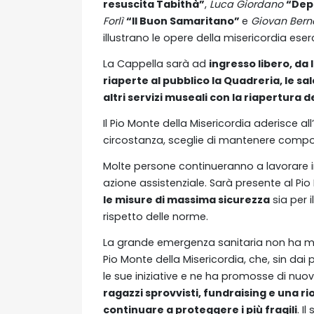
resuscita Tabithà”
,
Luca Giordano
“Dep
Forlì
“Il Buon Samaritano”
e
Giovan Bern
illustrano le opere della misericordia eserc
La Cappella sarà ad
ingresso libero, da
riaperte al pubblico la Quadreria, le s
altri servizi museali con la riapertura d
Il Pio Monte della Misericordia aderisce a
circostanza, sceglie di mantenere compor
Molte persone continueranno a lavorare i
azione assistenziale. Sarà presente al Pio
le misure di massima sicurezza
sia per i
rispetto delle norme.
La grande emergenza sanitaria non ha ma
Pio Monte della Misericordia, che, sin dai
le sue iniziative e ne ha promosse di nuo
ragazzi sprovvisti, fundraising e una ri
continuare a proteggere i più fragili
. I