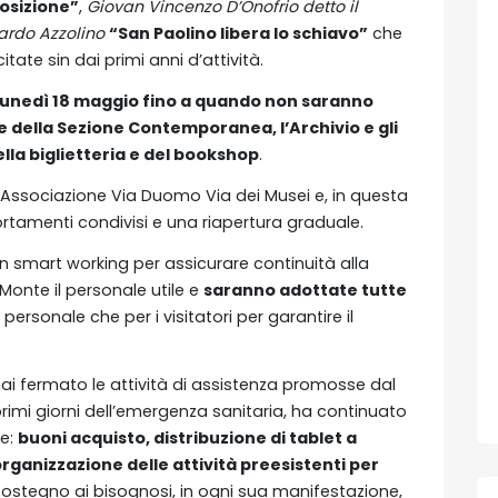
osizione”
,
Giovan Vincenzo D’Onofrio detto il
ardo Azzolino
“San Paolino libera lo schiavo”
che
itate sin dai primi anni d’attività.
 lunedì 18 maggio fino a quando non saranno
ale della Sezione Contemporanea, l’Archivio
e gli
ella biglietteria e del bookshop
.
ll’Associazione Via Duomo Via dei Musei e, in questa
tamenti condivisi e una riapertura graduale.
n smart working per assicurare continuità alla
 Monte il personale utile e
saranno adottate tutte
l personale che per i visitatori per garantire il
i fermato le attività di assistenza promosse dal
 primi giorni dell’emergenza sanitaria, ha continuato
ve:
buoni acquisto, distribuzione di tablet a
organizzazione delle attività preesistenti per
l sostegno ai bisognosi, in ogni sua manifestazione,