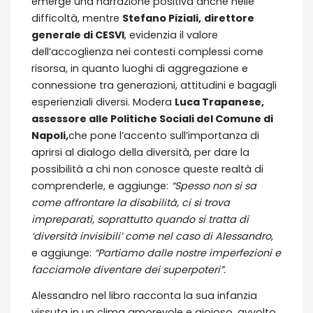
emerge una narrazione positiva anche nelle
difficoltà, mentre
Stefano Piziali,
direttore
generale di CESVI
, evidenzia il valore
dell’accoglienza nei contesti complessi come
risorsa, in quanto luoghi di aggregazione e
connessione tra generazioni, attitudini e bagagli
esperienziali diversi. Modera
Luca Trapanese,
assessore alle Politiche Sociali del Comune di
Napoli
,
che pone l’accento sull’importanza di
aprirsi al dialogo della diversità, per dare la
possibilità a chi non conosce queste realtà di
comprenderle, e aggiunge:
“Spesso non si sa
come affrontare la disabilità, ci si trova
impreparati, soprattutto quando si tratta di
‘diversità invisibili’
come nel caso di Alessandro
,
e aggiunge:
“Partiamo dalle nostre imperfezioni e
facciamole diventare dei superpoteri”.
Alessandro nel libro racconta la sua infanzia
vissuta in un clima amorevole e gioioso, avvolto