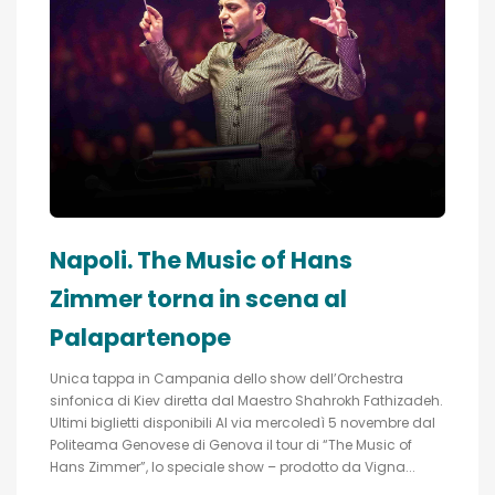
Napoli. The Music of Hans
Zimmer torna in scena al
Palapartenope
Unica tappa in Campania dello show dell’Orchestra
sinfonica di Kiev diretta dal Maestro Shahrokh Fathizadeh.
Ultimi biglietti disponibili Al via mercoledì 5 novembre dal
Politeama Genovese di Genova il tour di “The Music of
Hans Zimmer”, lo speciale show – prodotto da Vigna...