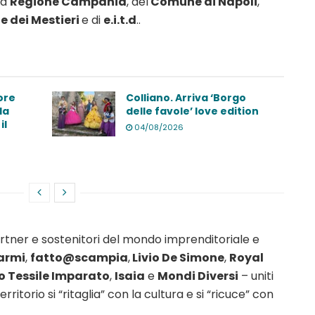
la
Regione Campania
, del
Comune di Napoli
,
 e dei Mestieri
e di
e.i.t.d
..
ore
Colliano. Arriva ‘Borgo
la
delle favole’ love edition
il
04/08/2026
 partner e sostenitori del mondo imprenditoriale e
armi
,
fatto@scampia
,
Livio De Simone
,
Royal
 Tessile Imparato
,
Isaia
e
Mondi Diversi
– uniti
rritorio si “ritaglia” con la cultura e si “ricuce” con