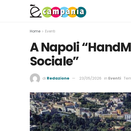
Home
Eventi
A Napoli “HandMad
Sociale”
di
Redazione
23/05/2026
in
Eventi
Tem