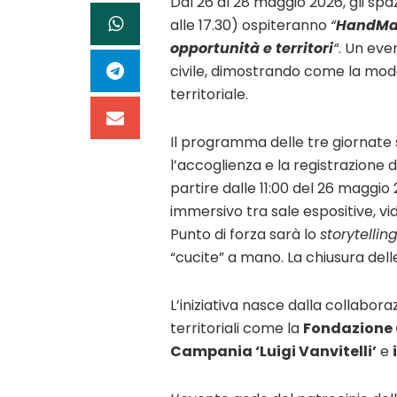
Dal 26 al 28 maggio 2026, gli spa
alle 17.30) ospiteranno
“
HandMade
opportunità e territori
“
. Un eve
civile, dimostrando come la moda
territoriale.
Il programma delle tre giornate 
l’accoglienza e la registrazione d
partire dalle 11:00 del 26 maggio
immersivo tra sale espositive, vi
Punto di forza sarà lo
storytellin
“cucite” a mano. La chiusura delle
L’iniziativa nasce dalla collaborazi
territoriali come la
Fondazione 
Campania ‘Luigi Vanvitelli’
e