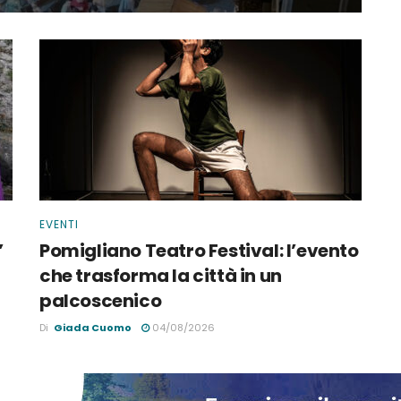
EVENTI
’
Pomigliano Teatro Festival: l’evento
che trasforma la città in un
palcoscenico
Di
Giada Cuomo
04/08/2026