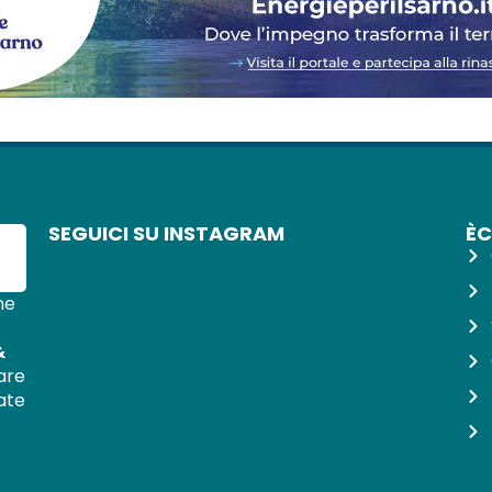
SEGUICI SU INSTAGRAM
È
ne
&
vare
nate