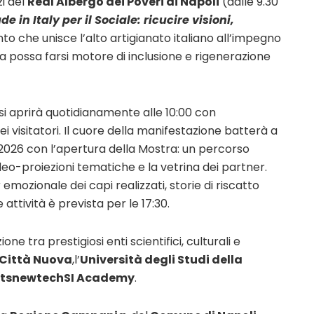
zi del
Real Albergo dei Poveri di Napoli
(dalle 9.30
 in Italy per il Sociale: ricucire visioni,
nto che unisce l’alto artigianato italiano all’impegno
 possa farsi motore di inclusione e rigenerazione
si aprirà quotidianamente alle 10:00 con
ei visitatori. Il cuore della manifestazione batterà a
 2026 con l’apertura della Mostra: un percorso
deo-proiezioni tematiche e la vetrina dei partner.
g
emozionale dei capi realizzati, storie di riscatto
 attività è prevista per le 17:30.
one tra prestigiosi enti scientifici, culturali e
Città Nuova
,l’
Università degli Studi della
itsnewtechSI Academy
.