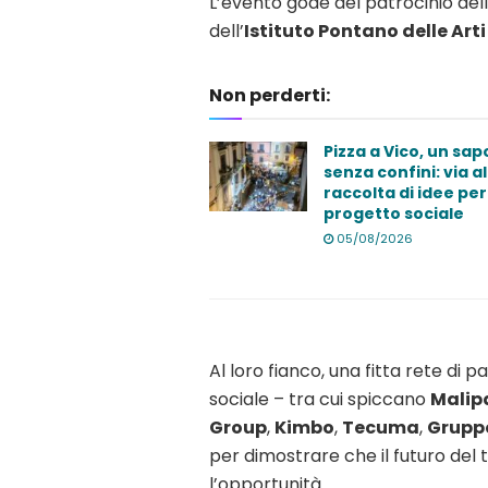
L’evento gode del patrocinio del
dell’
Istituto Pontano delle Arti
Non perderti:
Pizza a Vico, un sap
senza confini: via al
raccolta di idee per 
progetto sociale
05/08/2026
Al loro fianco, una fitta rete di
sociale – tra cui spiccano
Malip
Group
,
Kimbo
,
Tecuma
,
Gruppo
per dimostrare che il futuro del te
l’opportunità.