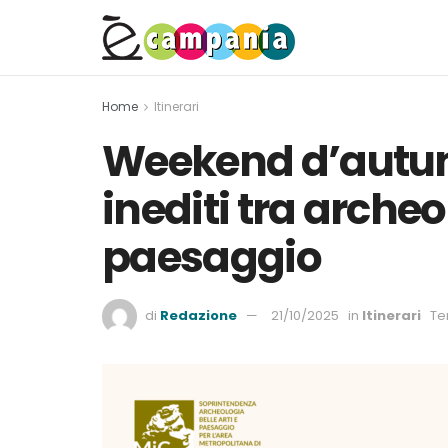
Home
Itinerari
Weekend d’autunn
inediti tra arche
paesaggio
di
Redazione
21/10/2025
in
Itinerari
Te