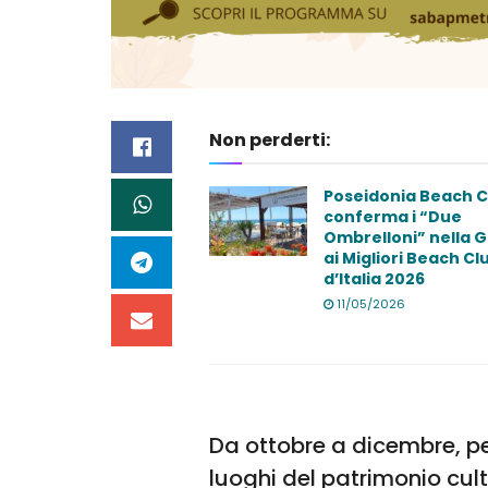
Non perderti:
Poseidonia Beach C
conferma i “Due
Ombrelloni” nella 
ai Migliori Beach Cl
d’Italia 2026
11/05/2026
Da ottobre a dicembre, per
luoghi del patrimonio cul