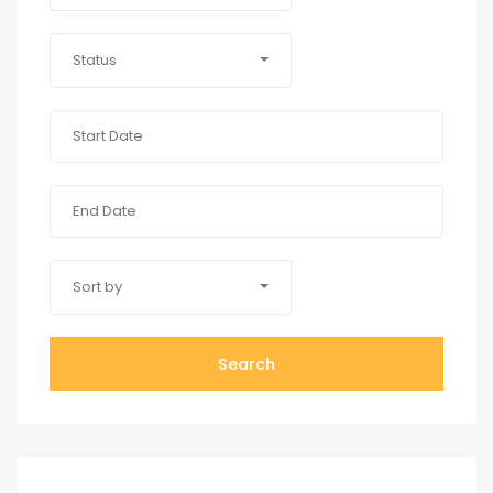
Status
Sort by
Search