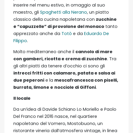
inserire nel menu estivo, in omaggio al suo
maestro, gli
Spaghetti alla Nerano
, un piatto
classico della cucina napoletana con
zucchine
e “capuzzelle” di provolone del monaco
tanto
apprezzato anche da
Totò
e da
Eduardo De
Filippo
.
Molto mediterraneo anche il
cannolo di mare
con gamberi, ricotta e crema di zucchine
. Tra
gli altri piatti da tenere d’occhio ci sono gli
intrecci fritti con calamaro, patata e salsa ai
due peperoni
e la
mescafrancesca con piselli,
burrata, limone e
nocciole di Giffoni
.
Il locale
Da un’idea di Davide Schiano Lo Moriello e Paolo
Del Franco nel 2016 nasce, nel quartiere
napoletano del Vomero, Mostobuono, un
ristorante vineria dall’atmosfera vintage, in linea