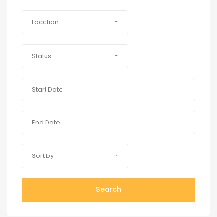
Location
Status
Sort by
Search