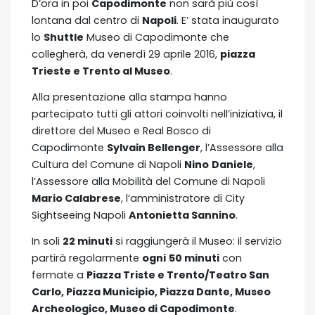
D’ora in poi
Capodimonte
non sarà più così
lontana dal centro di
Napoli
. E’ stata inaugurato
lo
Shuttle
Museo di Capodimonte che
collegherà, da venerdì 29 aprile 2016,
piazza
Trieste e Trento al Museo
.
Alla presentazione alla stampa hanno
partecipato tutti gli attori coinvolti nell’iniziativa, il
direttore del Museo e Real Bosco di
Capodimonte
Sylvain Bellenger
, l’Assessore alla
Cultura del Comune di Napoli
Nino
Daniele
,
l’Assessore alla Mobilità del Comune di Napoli
Mario Calabrese
, l’amministratore di City
Sightseeing Napoli
Antonietta Sannino
.
In soli
22 minuti
si raggiungerà il Museo: il servizio
partirà regolarmente
ogni
50 minuti
con
fermate a
Piazza Triste e Trento/Teatro San
Carlo, Piazza Municipio, Piazza Dante, Museo
Archeologico, Museo di Capodimonte
.