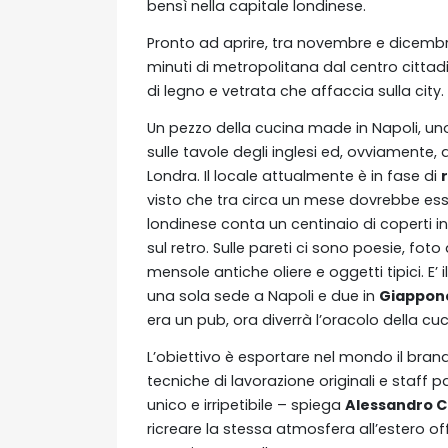
bensì nella capitale londinese.
Pronto ad aprire, tra novembre e dicembr
minuti di metropolitana dal centro cittadin
di legno e vetrata che affaccia sulla city.
Un pezzo della cucina made in Napoli, uno
sulle tavole degli inglesi ed, ovviamente,
Londra. Il locale attualmente è in fase di
visto che tra circa un mese dovrebbe esser
londinese conta un centinaio di coperti i
sul retro. Sulle pareti ci sono poesie, fot
mensole antiche oliere e oggetti tipici. E
una sola sede a Napoli e due in
Giappo
era un pub, ora diverrà l’oracolo della cuc
L’obiettivo è esportare nel mondo il brand
tecniche di lavorazione originali e staff p
unico e irripetibile – spiega
Alessandro 
ricreare la stessa atmosfera all’estero off