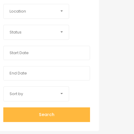
Location
Status
Sort by
Search