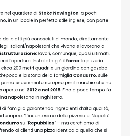
e nel quartiere di
Stoke Newington
, a pochi
o, in un locale in perfetto stile inglese, con porte
 dei piatti più conosciuti al mondo, direttamente
 degli italiani/napoletani che vivono e lavorano a
ristrutturazione
: lavori, comunque, quasi ultimati,
ci l’apertura. Installato già il
forno
: la pizzeria
n circa 200 metri quadri e un giardino con gazebo
o d’epoca e la storia della famiglia
Condurro
, sulle
’ il primo esperimento europeo per il marchio che ha
ne
aperte nel
2012 e nel 2015
. Fino a poco tempo fa
ina napoletana in Inghilterra.
 di famiglia garantendo ingredienti d’alta qualità,
artenopeo. “L’incantesimo della pizzeria di Napoli è
Condurro
su “
Repubblica
” – ma cerchiamo di
rendo ai clienti una pizza identica a quella che si