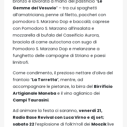
bronzo e lavorata a mano del pastificio “
Le
Gemme del Vesuvio
” – tra cui spaghetti
all’amatriciana, penne al filetto, paccheri con
pomodoro S. Marzano Dop e baccalà; caprese
con Pomodoro S. Marzano all’insalata e
mozzarella di bufala del Caseificio Aurora,
braciola di carne autoctona con sugo di
Pomodoro S. Marzano Dop e melanzane a
funghetto delle campagne di Striano e paesi
limitrofi.
Come condimento, il prezioso nettare d’oliva del
frantoio “
La Torretta
”, mentre, ad
accompagnare le pietanze, la birra del
Birrificio
Artigianale Maneba
e il vino aglianico dei
Campi Taurasini
.
Ad animare la festa ci saranno,
venerdì 21,
Radio Base Revival con Luca Virno e dj set;
sabato 22
l’esplosione di folk’n’roll dei
Moozik
live