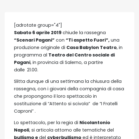
[adrotate group="4"]
Sabato 6 aprile 2019
chiude la rassegna
“Scenari Pagani”
con
“Ti aspetto Fuori”,
una
produzione originale di
Casa Babylon Teatro
, in
programma al
Teatro del Centro sociale di
Pagani
, in provincia di Salerno, a partire
dalle
21.00.
Slitta dunque di una settimana la chiusura della
rassegna, con i giovani della compagnia di casa
che propongono il loro spettacolo in
sostituzione di “Attento si scivola” de “I Fratelli
Caproni” .
Lo spettacolo, per la regia di
Nicolantonio
Napoli
, si articola attorno alle tematiche del
bullismo e
del
cyberbullismo
ed è interpretato