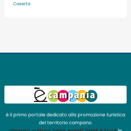
Caserta
è il primo portale dedicato alla promozione turistica
del territorio campano.
Itinerari
,
cultura
,
news
,
eventi
,
Drink & Food
le