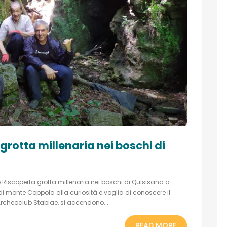
rotta millenaria nei boschi di
 Riscoperta grotta millenaria nei boschi di Quisisana a
di monte Coppola alla curiosità e voglia di conoscere il
’Archeoclub Stabiae, si accendono...
READ MORE