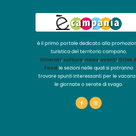
è il primo portale dedicato alla promozio
turistica del territorio campano.
Itinerari
,
cultura
,
news
,
eventi
,
Drink 
Food
le sezioni nelle quali si potranno
trovare spunti interessanti per le vacanz
le giornate o serate di svago.