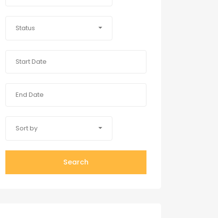
Status
Sort by
Search