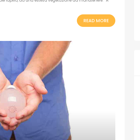
 del lapillo, da una estesa vegetazione da manutenere. “A
READ MORE