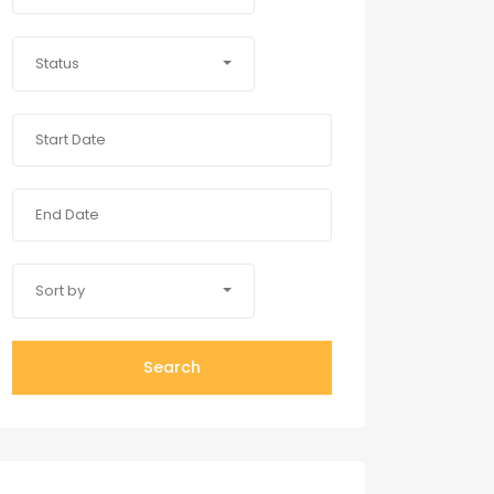
Status
Sort by
Search