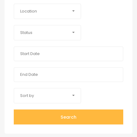
Location
Status
Sort by
Search