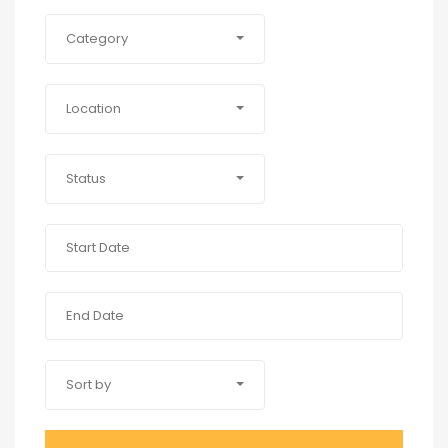
Category
Location
Status
Sort by