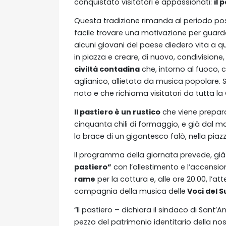
conquistato visitatori e appassionati:
il 
Questa tradizione rimanda al periodo post
facile trovare una motivazione per guardar
alcuni giovani del paese diedero vita a q
in piazza e creare, di nuovo, condivisione
civiltà contadina
che, intorno al fuoco, 
aglianico, allietata da musica popolare. 
noto e che richiama visitatori da tutta l
Il pastiero è un rustico
che viene prepara
cinquanta chili di formaggio, e già dal m
la brace di un gigantesco falò, nella piaz
Il programma della giornata prevede, già d
pastiero”
con l’allestimento e l’accensione
rame
per la cottura e, alle ore 20.00, l’att
compagnia della musica delle
Voci del S
“Il pastiero – dichiara il sindaco di Sant’A
pezzo del patrimonio identitario della n