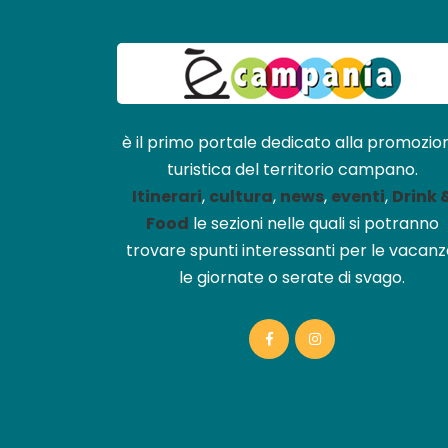
è il primo portale dedicato alla promozio
turistica del territorio campano.
Itinerari
,
cultura
,
news
,
eventi
,
Drink 
Food
le sezioni nelle quali si potranno
trovare spunti interessanti per le vacanz
le giornate o serate di svago.