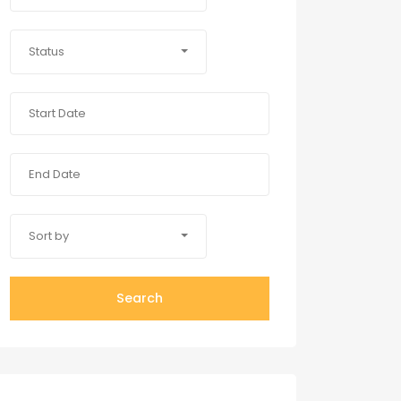
Status
Sort by
Search