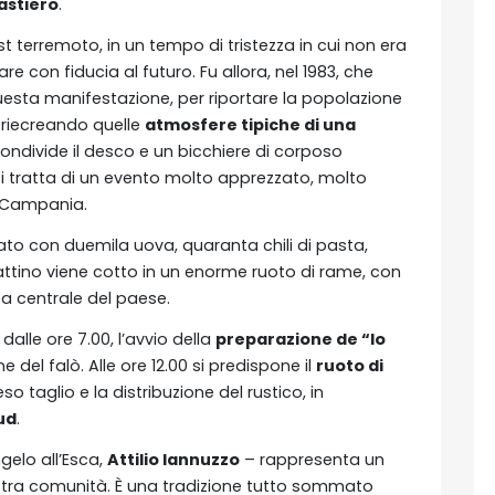
pastiero
.
 terremoto, in un tempo di tristezza in cui non era
e con fiducia al futuro. Fu allora, nel 1983, che
uesta manifestazione, per riportare la popolazione
, riecreando quelle
atmosfere tipiche di una
condivide il desco e un bicchiere di corposo
Si tratta di un evento molto apprezzato, molto
a Campania.
to con duemila uova, quaranta chili di pasta,
attino viene cotto in un enorme ruoto di rame, con
za centrale del paese.
alle ore 7.00, l’avvio della
preparazione de “lo
 del falò. Alle ore 12.00 si predispone il
ruoto di
eso taglio e la distribuzione del rustico, in
ud
.
ngelo all’Esca,
Attilio Iannuzzo
– rappresenta un
ostra comunità. È una tradizione tutto sommato