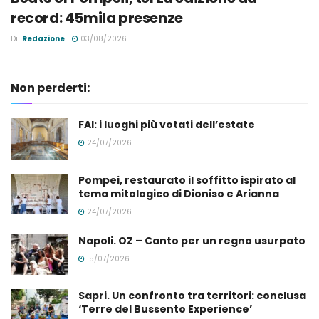
record: 45mila presenze
Di
Redazione
03/08/2026
Non perderti:
FAI: i luoghi più votati dell’estate
24/07/2026
Pompei, restaurato il soffitto ispirato al
tema mitologico di Dioniso e Arianna
24/07/2026
Napoli. OZ – Canto per un regno usurpato
15/07/2026
Sapri. Un confronto tra territori: conclusa
‘Terre del Bussento Experience’