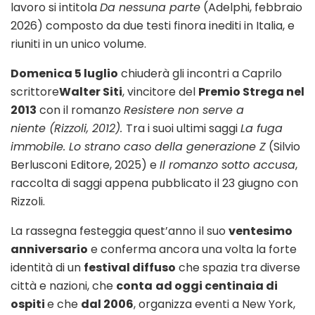
lavoro si intitola
Da nessuna parte
(Adelphi, febbraio
2026) composto da due testi finora inediti in Italia, e
riuniti in un unico volume.
Domenica 5 luglio
chiuderà gli incontri a Caprilo
scrittore
Walter Siti
, vincitore del
Premio Strega nel
2013
con il romanzo
Resistere non serve a
niente
(Rizzoli, 2012).
Tra i suoi ultimi saggi
La fuga
immobile. Lo strano caso della generazione Z
(Silvio
Berlusconi Editore, 2025) e
Il romanzo sotto accusa
,
raccolta di saggi appena pubblicato il 23 giugno con
Rizzoli.
La rassegna festeggia quest’anno il suo
ventesimo
anniversario
e conferma ancora una volta la forte
identità di un
festival diffuso
che spazia tra diverse
città e nazioni, che
conta
ad oggi centinaia di
ospiti
e che
dal 2006
, organizza eventi a New York,