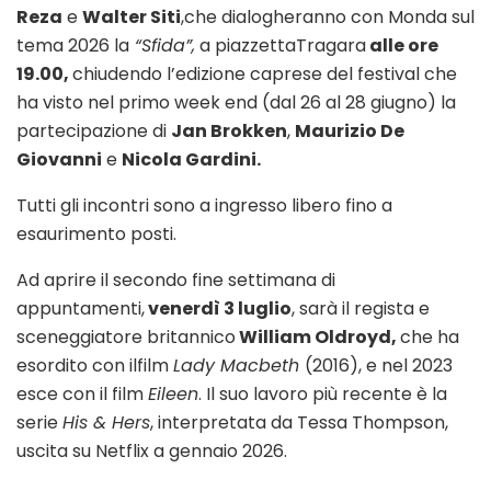
Reza
e
Walter Siti
,che dialogheranno con Monda sul
tema 2026 la
“Sfida”,
a piazzettaTragara
alle ore
19.00,
chiudendo l’edizione caprese del festival che
ha visto nel primo week end (dal 26 al 28 giugno) la
partecipazione di
Jan Brokken
,
Maurizio De
Giovanni
e
Nicola Gardini.
Tutti gli incontri sono a ingresso libero fino a
esaurimento posti.
Ad aprire il secondo fine settimana di
appuntamenti,
venerdì 3 luglio
, sarà il regista e
sceneggiatore britannico
William Oldroyd,
che ha
esordito con ilfilm
Lady Macbeth
(2016), e nel 2023
esce con il film
Eileen
. Il suo lavoro più recente è la
serie
His & Hers
, interpretata da Tessa Thompson,
uscita su Netflix a gennaio 2026.