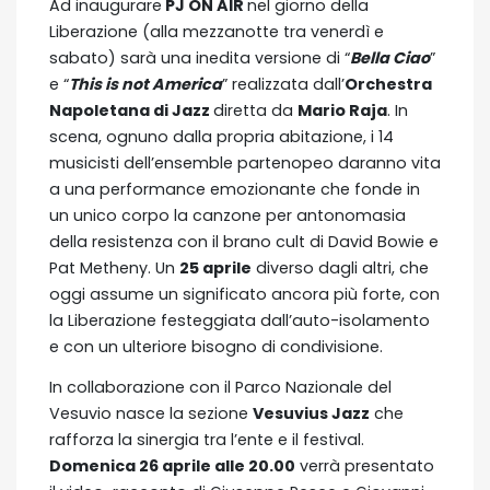
Ad inaugurare
PJ ON AIR
nel giorno della
Liberazione (alla mezzanotte tra venerdì e
sabato) sarà una inedita versione di “
Bella Ciao
”
e “
This is not America
” realizzata dall’
Orchestra
Napoletana di Jazz
diretta da
Mario Raja
. In
scena, ognuno dalla propria abitazione, i 14
musicisti dell’ensemble partenopeo daranno vita
a una performance emozionante che fonde in
un unico corpo la canzone per antonomasia
della resistenza con il brano cult di David Bowie e
Pat Metheny. Un
25 aprile
diverso dagli altri, che
oggi assume un significato ancora più forte, con
la Liberazione festeggiata dall’auto-isolamento
e con un ulteriore bisogno di condivisione.
In collaborazione con il Parco Nazionale del
Vesuvio nasce la sezione
Vesuvius Jazz
che
rafforza la sinergia tra l’ente e il festival.
Domenica 26 aprile alle 20.00
verrà presentato