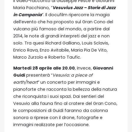
il video-racconto di Giuseppe Pesce e Giovanni
Maria Pacchiano, “
Vesuvius Jazz – Storie di Jazz
in Campania
”. Il docufilm ripercorre la magia
dell’evento che ha proposto sul Gran Cono del
vulcano più famoso del mondo, a partire dal
2014, le note di grandi interpreti del jazz e non
solo. Tra quesi Richard Galliano, Louis Sclavis,
Enrico Rava, Enzo Avitabile, Maria Pia De Vito,
Marco Zurzolo e Roberto Taufic.
Martedì 28 aprile alle 20.00
, invece,
Giovanni
Guidi
presenterà “
Vesuvio: a piece of
earth/heart
” un concerto per immagini e
pianoforte che racconta la bellezza della natura
che riconquista i suoi spazi. Dai sentieri del
Vesuvio alla fauna fino al cratere del Gran Cono,
le composizioni di Guidi faranno da colonna
sonora a riprese con il drone, fotografie e
immagini realizzate per l’occasione.