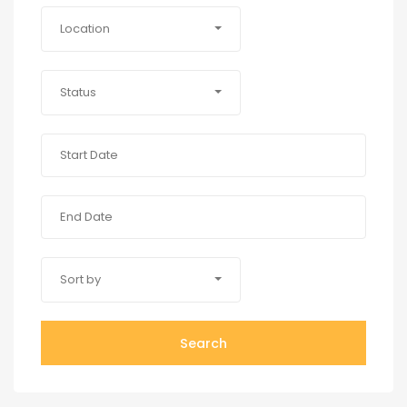
Location
Status
Sort by
Search