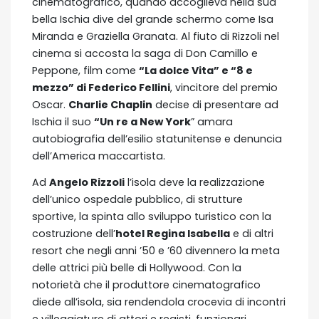
cinematografico, quando accoglieva nella sua
bella Ischia dive del grande schermo come Isa
Miranda e Graziella Granata. Al fiuto di Rizzoli nel
cinema si accosta la saga di Don Camillo e
Peppone, film come
“La dolce Vita” e “8 e
mezzo” di Federico Fellini
, vincitore del premio
Oscar.
Charlie Chaplin
decise di presentare ad
Ischia il suo
“Un re a New York
” amara
autobiografia dell’esilio statunitense e denuncia
dell’America maccartista.
Ad
Angelo Rizzoli
l’isola deve la realizzazione
dell’unico ospedale pubblico, di strutture
sportive, la spinta allo sviluppo turistico con la
costruzione dell’
hotel Regina Isabella
e di altri
resort che negli anni ’50 e ’60 divennero la meta
delle attrici più belle di Hollywood. Con la
notorietà che il produttore cinematografico
diede all’isola, sia rendendola crocevia di incontri