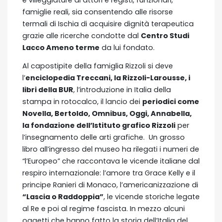
e villeggiature di attori e registi, funzionari,
famiglie reali, sia consentendo alle risorse
termali di Ischia di acquisire dignità terapeutica
grazie alle ricerche condotte dal
Centro Studi
Lacco Ameno terme
da lui fondato.
Al capostipite della famiglia Rizzoli si deve
l’
enciclopedia Treccani, la Rizzoli-Larousse, i
libri della BUR
, l’introduzione in Italia della
stampa in rotocalco, il lancio dei
periodici come
Novella, Bertoldo, Omnibus, Oggi, Annabella,
la fondazione dell’Istituto grafico Rizzoli
per
l’insegnamento delle arti grafiche. Un grosso
libro all’ingresso del museo ha rilegati i numeri de
“l’Europeo” che raccontava le vicende italiane dal
respiro internazionale: l’amore tra Grace Kelly e il
principe Ranieri di Monaco, l’americanizzazione di
“Lascia o Raddoppia”
, le vicende storiche legate
al Re e poi al regime fascista. In mezzo alcuni
oggetti che hanno fatto la storia dell’Italia del