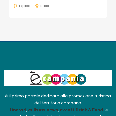
Expired
Napoli
è il primo portale dedicato alla promozione turistica
del territorio campano.
Itinerari
,
cultura
,
news
,
eventi
,
Drink & Food
le