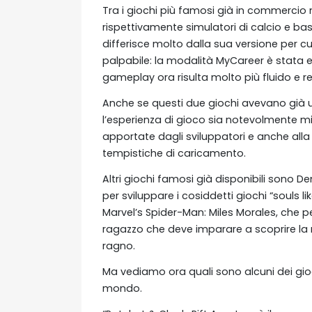
Tra i giochi più famosi già in commercio n
rispettivamente simulatori di calcio e bas
differisce molto dalla sua versione per c
palpabile: la modalità MyCareer è stata e
gameplay ora risulta molto più fluido e rea
Anche se questi due giochi avevano già u
l’esperienza di gioco sia notevolmente mig
apportate dagli sviluppatori e anche all
tempistiche di caricamento.
Altri giochi famosi già disponibili sono
per sviluppare i cosiddetti giochi “souls like
Marvel’s Spider-Man: Miles Morales, che p
ragazzo che deve imparare a scoprire la re
ragno.
Ma vediamo ora quali sono alcuni dei gioch
mondo.