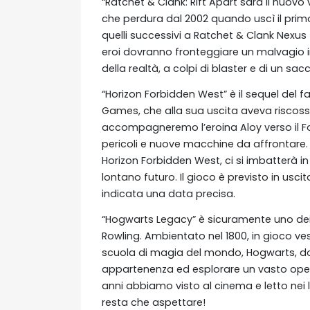
“Ratchet & Clank: Rift Apart sarà il nuovo
che perdura dal 2002 quando uscì il primo 
quelli successivi a Ratchet & Clank Nexus
eroi dovranno fronteggiare un malvagio i
della realtà, a colpi di blaster e di un sac
“Horizon Forbidden West” è il sequel del 
Games, che alla sua uscita aveva riscosso
accompagneremo l’eroina Aloy verso il Fo
pericoli e nuove macchine da affrontare.
Horizon Forbidden West, ci si imbatterà i
lontano futuro. Il gioco è previsto in usc
indicata una data precisa.
“Hogwarts Legacy” è sicuramente uno dei ti
Rowling. Ambientato nel 1800, in gioco ve
scuola di magia del mondo, Hogwarts, do
appartenenza ed esplorare un vasto ope
anni abbiamo visto al cinema e letto nei lib
resta che aspettare!