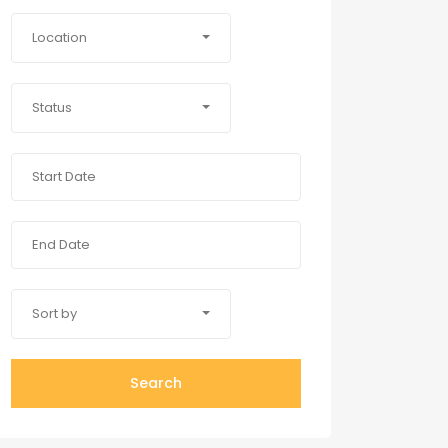
Location
Status
Sort by
Search