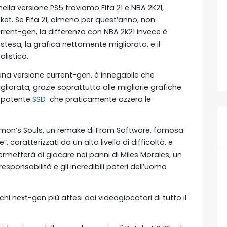
ella versione PS5 troviamo Fifa 21 e NBA 2K21,
ket. Se Fifa 21, almeno per quest’anno, non
urrent-gen, la differenza con NBA 2K21 invece è
stesa, la grafica nettamente migliorata, e il
listico.
na versione current-gen, è innegabile che
liorata, grazie soprattutto alle migliorie grafiche
a potente
SSD
che praticamente azzera le
 Demon’s Souls, un remake di From Software, famosa
”, caratterizzati da un alto livello di difficoltà, e
ermetterà di giocare nei panni di Miles Morales, un
sponsabilità e gli incredibili poteri dell’uomo
i next-gen più attesi dai videogiocatori di tutto il