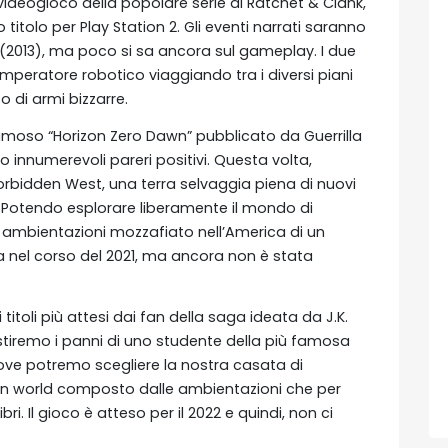
 videogioco della popolare serie di Ratchet & Clank,
titolo per Play Station 2. Gli eventi narrati saranno
 (2013), ma poco si sa ancora sul gameplay. I due
mperatore robotico viaggiando tra i diversi piani
co di armi bizzarre.
famoso “Horizon Zero Dawn” pubblicato da Guerrilla
 innumerevoli pareri positivi. Questa volta,
rbidden West, una terra selvaggia piena di nuovi
 Potendo esplorare liberamente il mondo di
n ambientazioni mozzafiato nell’America di un
ita nel corso del 2021, ma ancora non è stata
toli più attesi dai fan della saga ideata da J.K.
stiremo i panni di uno studente della più famosa
ve potremo scegliere la nostra casata di
n world composto dalle ambientazioni che per
ri. Il gioco è atteso per il 2022 e quindi, non ci