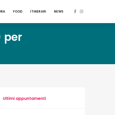
URA
FOOD
ITINERARI
NEWS
) per
Ultimi appuntamenti