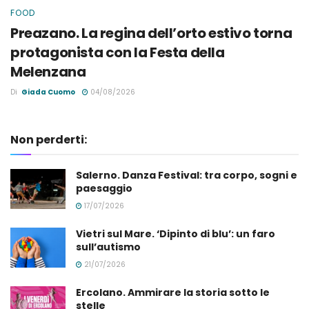
FOOD
Preazano. La regina dell’orto estivo torna
protagonista con la Festa della
Melenzana
Di
Giada Cuomo
04/08/2026
Non perderti:
Salerno. Danza Festival: tra corpo, sogni e
paesaggio
17/07/2026
Vietri sul Mare. ‘Dipinto di blu’: un faro
sull’autismo
21/07/2026
Ercolano. Ammirare la storia sotto le
stelle