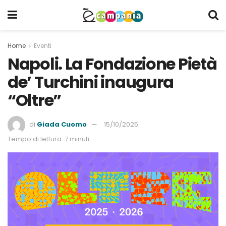
Home
Eventi
Napoli. La Fondazione Pietà
de’ Turchini inaugura
“Oltre”
di
Giada Cuomo
15/10/2025
Tempo di lettura: 7 minuti