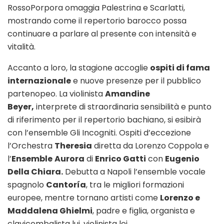
RossoPorpora omaggia Palestrina e Scarlatti,
mostrando come il repertorio barocco possa
continuare a parlare al presente con intensità e
vitalità.
Accanto a loro, la stagione accoglie
ospiti di fama
internazionale
e nuove presenze per il pubblico
partenopeo. La violinista
Amandine
Beyer,
interprete di straordinaria sensibilità e punto
di riferimento per il repertorio bachiano, si esibirà
con l’ensemble Gli Incogniti. Ospiti d’eccezione
l’Orchestra
Theresia
diretta da Lorenzo Coppola e
l’
Ensemble
Aurora
di
Enrico Gatti
con
Eugenio
Della Chiara.
Debutta a Napoli l’ensemble vocale
spagnolo
Cantoría
, tra le migliori formazioni
europee, mentre tornano artisti come
Lorenzo e
Maddalena Ghielmi
, padre e figlia, organista e
clavicembalista lui, violinista lei.