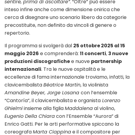
sentire, prima di ascoltare”
. “Oltre” può essere
inteso infine anche come dimensione onirica che
cerca di disegnare uno scenario libero da categorie
precostituite, non definito da vincoli di genere o
repertorio.
Il programma si svolgerà dal
25 ottobre 2025 al 15
maggio 2026
e comprenderà:
11 concerti
,
3 nuove
produzioni discografiche
e nuove
partnership
internazionali
. Tra le nuove ospitalità e le
eccellenze di fama internazionale troviamo, infatti, la
clavicembalista
Béatrice Martin
, la violinista
Amandine Beyer, Jorge Losana
con l’ensemble
“Cantoría”, il clavicembalista e organista
Lorenzo
Ghielmi
insieme alla figlia
Maddalena
al violino,
Eugenio Della Chiara
con l’Ensemble “Aurora” di
Enrico Gatti. Per le arti performative spiccano la
coreografa
Marta Ciappina
e il compositore per