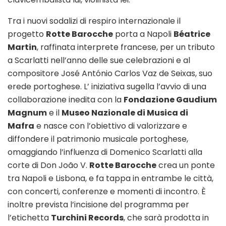
Tra i nuovi sodalizi di respiro internazionale il
progetto
Rotte Barocche
porta a Napoli
Béatrice
Martin
, raffinata interprete francese, per un tributo
a Scarlatti nell’anno delle sue celebrazioni e al
compositore José António Carlos Vaz de Seixas, suo
erede portoghese. L’ iniziativa sugella l’avvio di una
collaborazione inedita con la
Fondazione Gaudium
Magnum
e il
Museo Nazionale di Musica di
Mafra
e nasce con l’obiettivo di valorizzare e
diffondere il patrimonio musicale portoghese,
omaggiando l’influenza di Domenico Scarlatti alla
corte di Don João V.
Rotte Barocche
crea un ponte
tra Napoli e Lisbona, e fa tappa in entrambe le città,
con concerti, conferenze e momenti di incontro. È
inoltre prevista l’incisione del programma per
l’etichetta
Turchini Records
, che sarà prodotta in