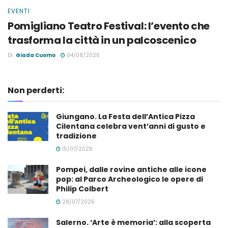
EVENTI
Pomigliano Teatro Festival: l’evento che
trasforma la città in un palcoscenico
Di
Giada Cuomo
04/08/2026
Non perderti:
Giungano. La Festa dell’Antica Pizza
Cilentana celebra vent’anni di gusto e
tradizione
15/07/2026
Pompei, dalle rovine antiche alle icone
pop: al Parco Archeologico le opere di
Philip Colbert
28/07/2026
Salerno. ‘Arte è memoria’: alla scoperta