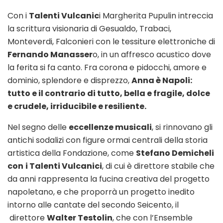
Con i
Talenti Vulcanic
i Margherita Pupulin intreccia
la scrittura visionaria di Gesualdo, Trabaci,
Monteverdi, Falconieri con le tessiture elettroniche di
Fernando Manasser
o, in un affresco acustico dove
la ferita si fa canto. Fra corona e pidocchi, amore e
dominio, splendore e disprezzo,
Anna è Napoli:
tutto e il contrario di tutto, bella e fragile, dolce
e crudele, irriducibile e resiliente.
Nel segno delle
eccellenze musicali
, si rinnovano gli
antichi sodalizi con figure ormai centrali della storia
artistica della Fondazione, come
Stefano Demicheli
con
i Talenti Vulcanici
, di cui è direttore stabile che
da anni rappresenta la fucina creativa del progetto
napoletano, e che proporrà un progetto inedito
intorno alle cantate del secondo Seicento, il
direttore
Walter Testolin
, che con l’Ensemble