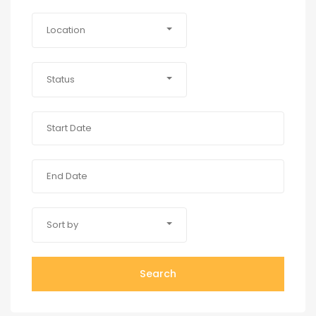
Location
Status
Sort by
Search