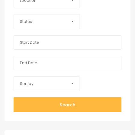
Location
Status
Sort by
Search