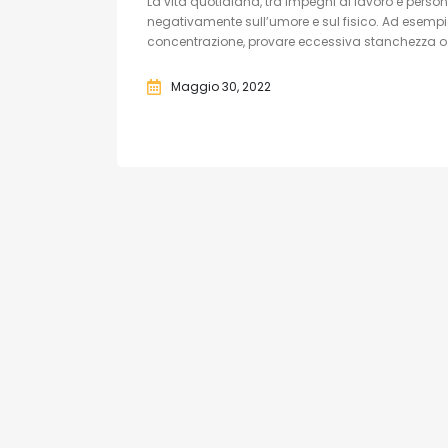
La vita quotidiana, tra impegni di lavoro e personal
negativamente sull’umore e sul fisico. Ad esempio, 
concentrazione, provare eccessiva stanchezza o.
Maggio 30, 2022