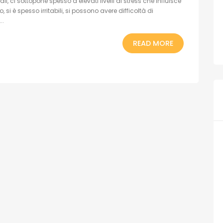
i, ci sottopone spesso a elevati livelli di stress che influisce
si è spesso irritabili, si possono avere difficoltà di
..
READ MORE