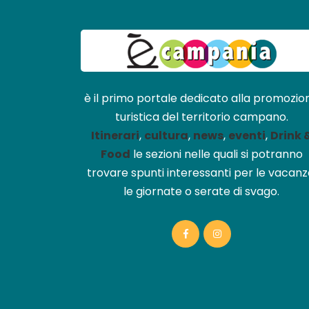
è il primo portale dedicato alla promozio
turistica del territorio campano.
Itinerari
,
cultura
,
news
,
eventi
,
Drink 
Food
le sezioni nelle quali si potranno
trovare spunti interessanti per le vacanz
le giornate o serate di svago.