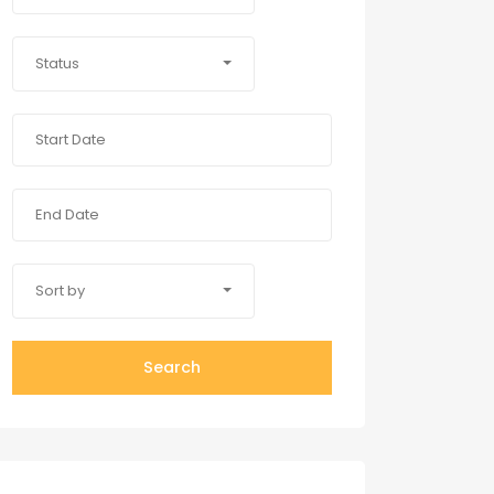
Status
Sort by
Search