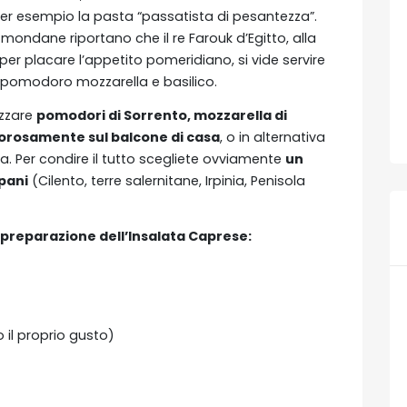
per esempio la pasta “passatista di pesantezza”.
mondane riportano che il re Farouk d’Egitto, alla
per placare l’appetito pomeridiano, si vide servire
 pomodoro mozzarella e basilico.
lizzare
pomodori di Sorrento, mozzarella di
gorosamente sul balcone di casa
, o in alternativa
cia. Per condire il tutto scegliete ovviamente
un
mpani
(Cilento, terre salernitane, Irpinia, Penisola
a preparazione dell’Insalata Caprese:
 il proprio gusto)