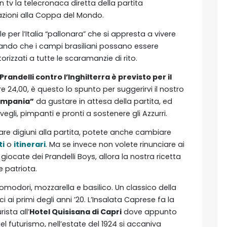
 tv la telecronaca diretta della partita
cazioni alla Coppa del Mondo.
 per l’Italia “pallonara” che si appresta a vivere
ndo che i campi brasiliani possano essere
utorizzati a tutte le scaramanzie di rito.
Prandelli contro l’Inghilterra è previsto per il
 ore 24,00, è questo lo spunto per suggerirvi il nostro
ampania”
da gustare in attesa della partita, ed
svegli, pimpanti e pronti a sostenere gli Azzurri.
vare digiuni alla partita, potete anche cambiare
ti
o
itinerari
. Ma se invece non volete rinunciare ai
giocate dei Prandelli Boys, allora la nostra ricetta
 patriota.
omodori, mozzarella e basilico. Un classico della
i primi degli anni ’20. L’Insalata Caprese fa la
sta all’
Hotel Quisisana di Capri
dove appunto
el futurismo, nell’estate del 1924 si accaniva