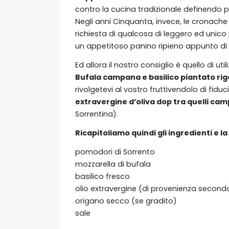
contro la cucina tradizionale definendo 
Negli anni Cinquanta, invece, le cronache 
richiesta di qualcosa di leggero ed unico 
un appetitoso panino ripieno appunto di
Ed allora il nostro consiglio è quello di uti
Bufala campana e basilico piantato ri
rivolgetevi al vostro fruttivendolo di fidu
extravergine d’oliva dop tra quelli ca
Sorrentina).
Ricapitoliamo quindi gli ingredienti e l
pomodori di Sorrento
mozzarella di bufala
basilico fresco
olio extravergine (di provenienza secondo
origano secco (se gradito)
sale