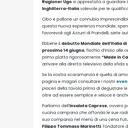
Ragioner Ugo
si apprestata a guardare in
Inghilterra-Italia
valevole per le qualifi
Cibo e pallone un connubio imprescindibile
questa nuova esperienza mondiale, spera
favorevoli agli Azzurri di Prandelli, siete a
Ebbene il
debutto Mondiale dell’Italia di 
prossimo 14 giugno
, fischio d’inizio alle
primo piatto rigorosamente
“Made in C
arrivare alla diretta televisiva della sfida 
Se la vostra scaramanzia è quella di arri
pagina e magari consultare i nostri
even
piaceri della tavola prima di degustare le 
oltre ad essere semplice e veloce è anche
Parliamo dell’
Insalata Caprese
, ovvero p
cucina campana che affonda le sue radici a
sua comparsa nel menù di una cena Futuri
Filippo Tommaso Marinetti
, fondatore d