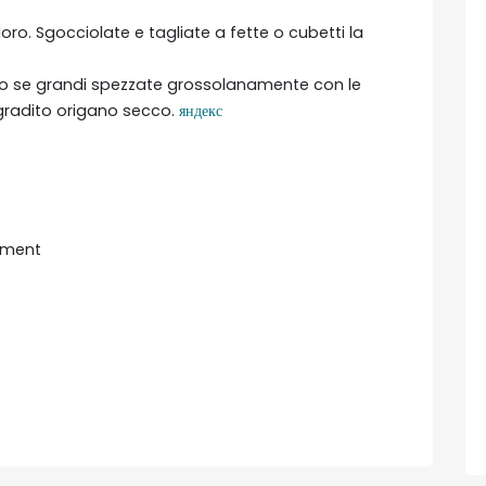
ro. Sgocciolate e tagliate a fette o cubetti la
re o se grandi spezzate grossolanamente con le
e gradito origano secco.
яндекс
ment