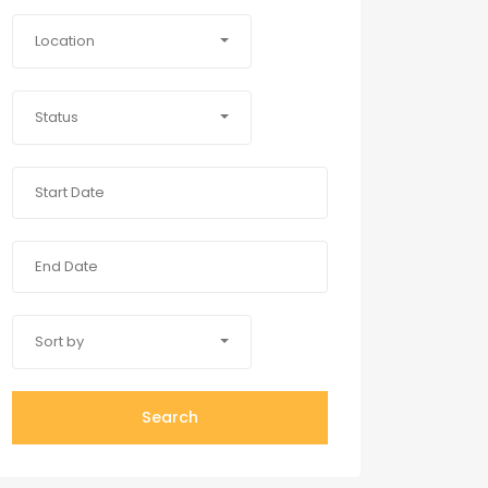
Location
Status
Sort by
Search