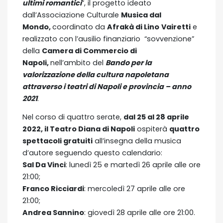
ultimi romantici
”, il progetto ideato
dall’Associazione Culturale
Musica dal
Mondo,
coordinato da
Afrakà di Lino
Vairetti
e
realizzato con l’ausilio finanziario “sovvenzione”
della
Camera di Commercio di
Napoli,
nell’ambito del
Bando per la
valorizzazione della cultura napoletana
attraverso i teatri di Napoli e provincia – anno
2021
.
Nel corso di quattro serate,
dal 25 al 28 aprile
2022, il Teatro Diana di Napoli
ospiterà
quattro
spettacoli gratuiti
all’insegna della musica
d’autore seguendo questo calendario:
Sal Da Vinci
: lunedì 25 e martedì 26 aprile alle ore
21:00;
Franco Ricciardi
: mercoledì 27 aprile alle ore
21:00;
Andrea Sannino
: giovedì 28 aprile alle ore 21:00.