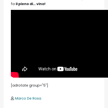
fa
il pieno di… vino!
[adrotate group="5"]
Marco De Rosa