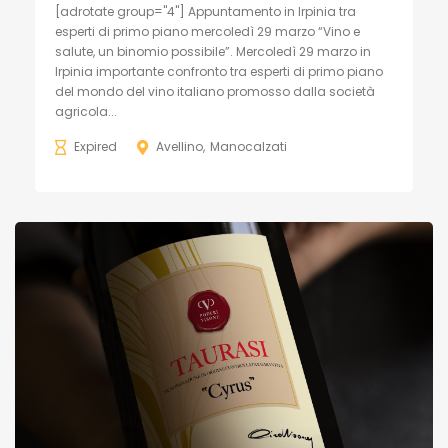
[adrotate group="4"] Appuntamento in Irpinia tra
esperti di primo piano mercoledì 29 marzo “Vino e
salute, un binomio possibile”. Mercoledì 29 marzo in
Irpinia importante confronto tra esperti di primo piano
del mondo del vino italiano promosso dalla società
agricola...
Expired
Avellino
Manocalzati