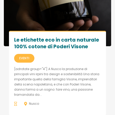
Le etichette eco in carta naturale
100% cotone di Poderi Visone
EVENTI
[adrotate group="4"] A Nusco la produzione di
principali vini irpini tra design e sostenibilità Una storia
importante quella della famiglia Visone, imprenditori
della scena napoletana, e che con Poderi Visone,
danno forma a un sogno: fare vino, una passione
tramandata da...
Nusco