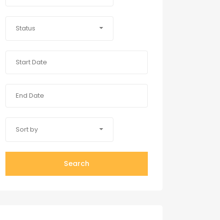
Status
Sort by
Search