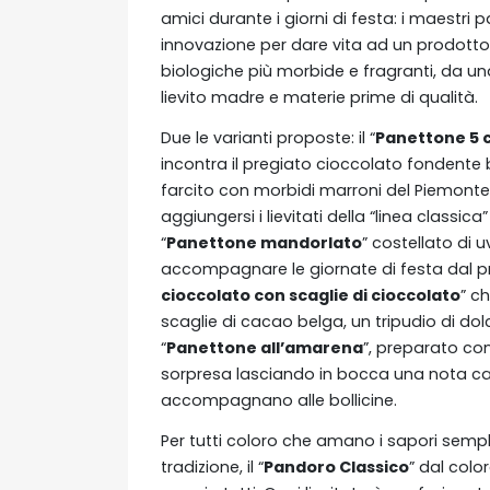
amici durante i giorni di festa: i maestri 
innovazione per dare vita ad un prodotto
biologiche più morbide e fragranti, da una
lievito madre e materie prime di qualità.
Due le varianti proposte: il “
Panettone 5 c
incontra il pregiato cioccolato fondente be
farcito con morbidi marroni del Piemonte.
aggiungersi i lievitati della “linea classica
“
Panettone mandorlato
” costellato di u
accompagnare le giornate di festa dal prim
cioccolato con scaglie di cioccolato
” c
scaglie di cacao belga, un tripudio di dolc
“
Panettone all’amarena
”, preparato co
sorpresa lasciando in bocca una nota cal
accompagnano alle bollicine.
Per tutti coloro che amano i sapori sempl
tradizione, il “
Pandoro Classico
” dal colo