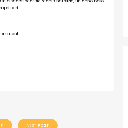
o in eleganti scatole regalo natalizie, un dono bello
opri cari.
Comment
ST
NEXT POST