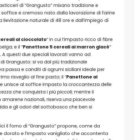
pasticceri di “Grangusto” mixano tradizione e
 soffice e cremoso nato dalla lavorazione di farine
 lievitazione naturale di 48 ore e dall’impiego di
ereali al cioccolato
” in cui l’impasto ricco di fibre
lga; e il “
Panettone 5 cereali ai marron glacè
”
 A questi due speciali lavorati vanno ad
” di Grangusto: si va dal più tradizionale
va passa e canditi di agrumi siciliani ideale per
o risveglio al fine pasto; il “
Panettone al
he unisce al soffice impasto la croccantezza delle
ezza che conquista i più piccoli; mentre il
n amarene nazionali, riserva una piacevole
da e gli odori del sottobosco che ben si
ici il forno di “Grangusto” propone, come da
re dorato e l’impasto vanigliato che accontenta