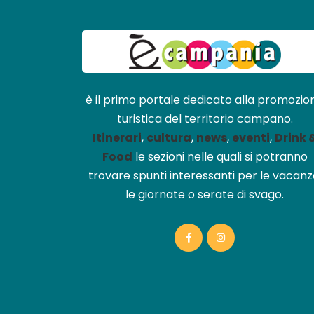
è il primo portale dedicato alla promozio
turistica del territorio campano.
Itinerari
,
cultura
,
news
,
eventi
,
Drink 
Food
le sezioni nelle quali si potranno
trovare spunti interessanti per le vacanz
le giornate o serate di svago.