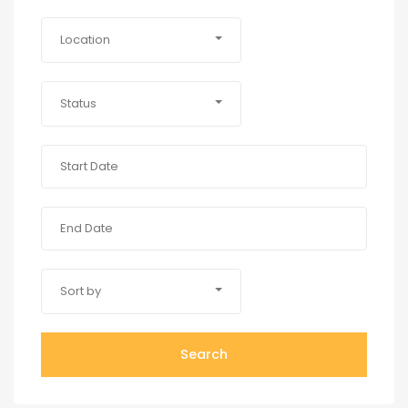
Location
Status
Sort by
Search