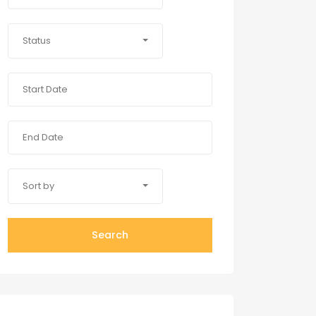
Status
Sort by
Search