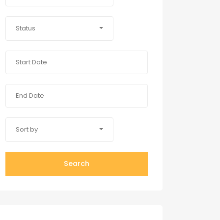
Status
Sort by
Search