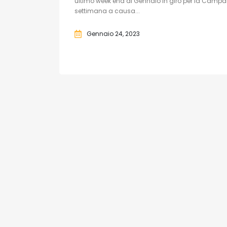
ultimo week end di Gennaio in giro per la Campani
settimana a causa...
Gennaio 24, 2023