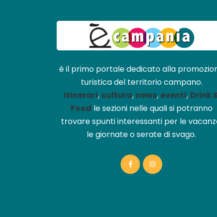
è il primo portale dedicato alla promozio
turistica del territorio campano.
Itinerari
,
cultura
,
news
,
eventi
,
Drink 
Food
le sezioni nelle quali si potranno
trovare spunti interessanti per le vacanz
le giornate o serate di svago.