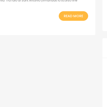
a. Tra falò di Sant’Antonio (rimandati lo scorso fine
READ MORE