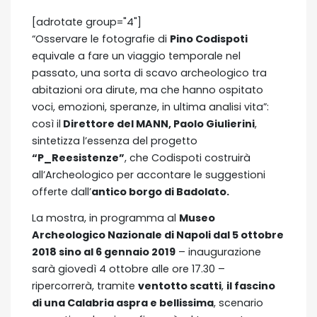
[adrotate group="4"]
“Osservare le fotografie di
Pino Codispoti
equivale a fare un viaggio temporale nel
passato, una sorta di scavo archeologico tra
abitazioni ora dirute, ma che hanno ospitato
voci, emozioni, speranze, in ultima analisi vita”:
così il
Direttore del MANN, Paolo Giulierini
,
sintetizza l’essenza del progetto
“P_Reesistenze”
, che Codispoti costruirà
all’Archeologico per accontare le suggestioni
offerte dall’
antico borgo di Badolato.
La mostra, in programma al
Museo
Archeologico Nazionale di Napoli dal 5 ottobre
2018 sino al 6 gennaio 2019
– inaugurazione
sarà giovedì 4 ottobre alle ore 17.30 –
ripercorrerà, tramite
ventotto scatti
,
il fascino
di una Calabria aspra e bellissima
, scenario