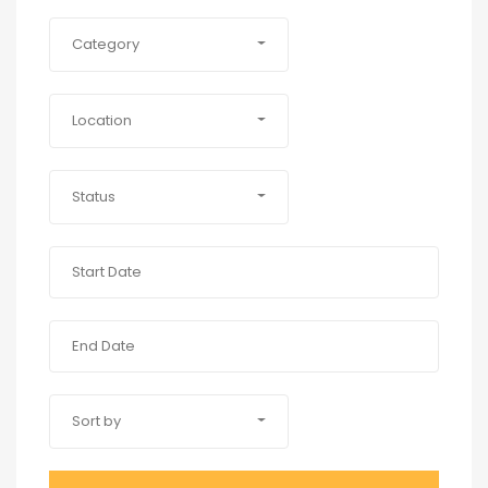
Category
Location
Status
Sort by