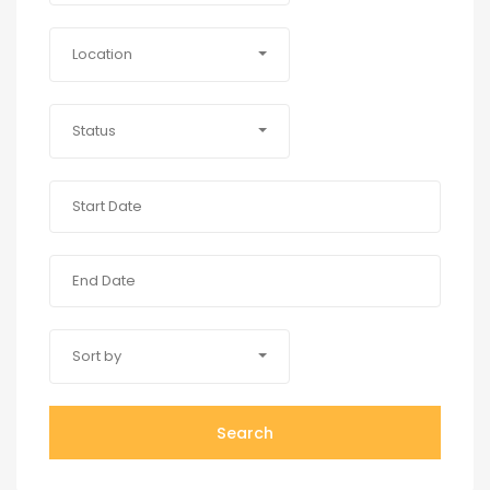
Location
Status
Sort by
Search