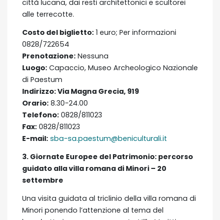
città lucana, dai resti architettonici e scultorei
alle terrecotte.
Costo del biglietto:
1 euro; Per informazioni
0828/722654
Prenotazione:
Nessuna
Luogo:
Capaccio, Museo Archeologico Nazionale
di Paestum
Indirizzo:
Via Magna Grecia, 919
Orario:
8.30-24.00
Telefono:
0828/811023
Fax:
0828/811023
E-mail:
sba-sa.paestum@beniculturali.it
3. Giornate Europee del Patrimonio: percorso
guidato alla villa romana di Minori – 20
settembre
Una visita guidata al triclinio della villa romana di
Minori ponendo l’attenzione al tema del