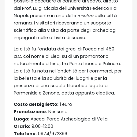
possibile accedere al cantiere di scavo, diretto
dal Prof. Luigi Cicala dell’Università Federico II di
Napoli, presente in una delle
insulae
della città
romana. I visitatori riceveranno un supporto
scientifico alla visita da parte degli archeologi
impegnati nelle attività di scavo.
La città fu fondata dai greci di Focea nel 450
a.C. col nome di Elea, su di un promontorio
naturalmente difeso, tra Punta Licosa e Palinuro.
La città fu nota nell’antichità per i commerci, per
la bellezza e la salubrità dei luoghi e per la
presenza di una scuola filosofica legata a
Parmenide e Zenone, detta appunto eleatica.
Costo del biglietto:
1 euro
Prenotazione:
Nessuna
Luogo:
Ascea, Parco Archeologico di Velia
Orario:
9.00-12.00
Telefono:
0974/972396