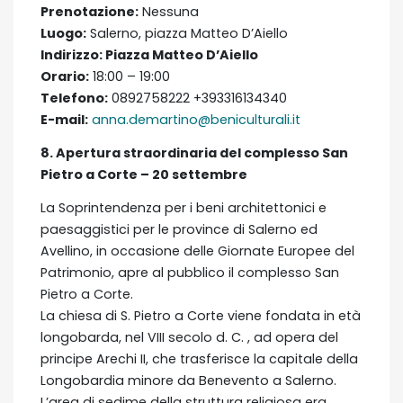
Prenotazione:
Nessuna
Luogo:
Salerno, piazza Matteo D’Aiello
Indirizzo:
Piazza Matteo D’Aiello
Orario:
18:00 – 19:00
Telefono:
0892758222 +393316134340
E-mail:
anna.demartino@beniculturali.it
8. Apertura straordinaria del complesso San
Pietro a Corte – 20 settembre
La Soprintendenza per i beni architettonici e
paesaggistici per le province di Salerno ed
Avellino, in occasione delle Giornate Europee del
Patrimonio, apre al pubblico il complesso San
Pietro a Corte.
La chiesa di S. Pietro a Corte viene fondata in età
longobarda, nel VIII secolo d. C. , ad opera del
principe Arechi II, che trasferisce la capitale della
Longobardia minore da Benevento a Salerno.
L’area di sedime della struttura religiosa era