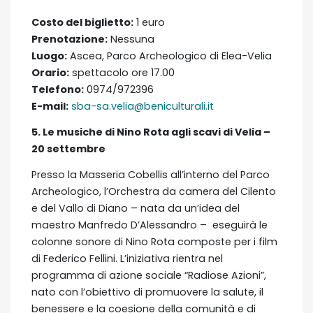
Costo del biglietto:
1 euro
Prenotazione:
Nessuna
Luogo:
Ascea, Parco Archeologico di Elea-Velia
Orario:
spettacolo ore 17.00
Telefono:
0974/972396
E-mail:
sba-sa.velia@beniculturali.it
5. Le musiche di Nino Rota agli scavi di Velia –
20 settembre
Presso la Masseria Cobellis all’interno del Parco
Archeologico, l’Orchestra da camera del Cilento
e del Vallo di Diano – nata da un’idea del
maestro Manfredo D’Alessandro – eseguirà le
colonne sonore di Nino Rota composte per i film
di Federico Fellini. L’iniziativa rientra nel
programma di azione sociale “Radiose Azioni”,
nato con l’obiettivo di promuovere la salute, il
benessere e la coesione della comunità e di