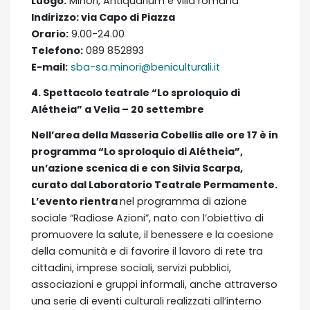
Luogo:
Minori, Antiquarium e villa romana
Indirizzo:
via Capo di Piazza
Orario:
9.00-24.00
Telefono:
089 852893
E-mail:
sba-sa.minori@beniculturali.it
4. Spettacolo teatrale “Lo sproloquio di
Alétheia” a Velia – 20 settembre
Nell’area della Masseria Cobellis alle ore 17 è in
programma “Lo sproloquio di Alétheia”,
un’azione scenica di e con Silvia Scarpa,
curato dal Laboratorio Teatrale Permamente.
L’evento rientra
nel programma di azione
sociale “Radiose Azioni”, nato con l’obiettivo di
promuovere la salute, il benessere e la coesione
della comunità e di favorire il lavoro di rete tra
cittadini, imprese sociali, servizi pubblici,
associazioni e gruppi informali, anche attraverso
una serie di eventi culturali realizzati all’interno