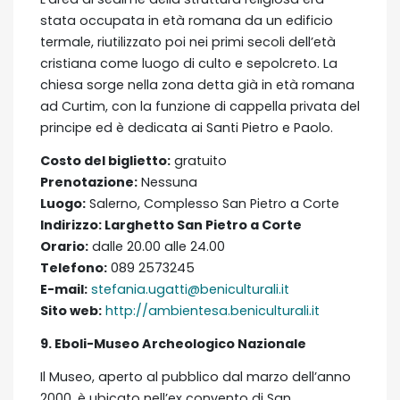
stata occupata in età romana da un edificio
termale, riutilizzato poi nei primi secoli dell’età
cristiana come luogo di culto e sepolcreto. La
chiesa sorge nella zona detta già in età romana
ad Curtim, con la funzione di cappella privata del
principe ed è dedicata ai Santi Pietro e Paolo.
Costo del biglietto:
gratuito
Prenotazione:
Nessuna
Luogo:
Salerno, Complesso San Pietro a Corte
Indirizzo:
Larghetto San Pietro a Corte
Orario:
dalle 20.00 alle 24.00
Telefono:
089 2573245
E-mail:
stefania.ugatti@beniculturali.it
Sito web:
http://ambientesa.beniculturali.it
9. Eboli-Museo Archeologico Nazionale
Il Museo, aperto al pubblico dal marzo dell’anno
2000, è ubicato nell’ex convento di San