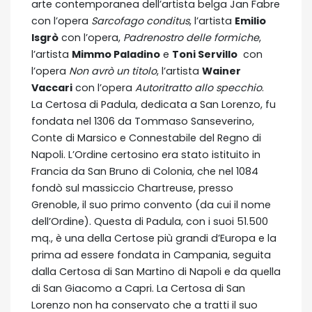
arte contemporanea dell’artista belga Jan Fabre
con l’opera
Sarcofago conditus
, l’artista
Emilio
Isgrò
con l’opera,
Padrenostro delle formiche
,
l’artista
Mimmo Paladino
e
Toni Servillo
con
l’opera
Non avrò un titolo
, l’artista
Wainer
Vaccari
con l’opera
Autoritratto allo specchio
.
La Certosa di Padula, dedicata a San Lorenzo, fu
fondata nel 1306 da Tommaso Sanseverino,
Conte di Marsico e Connestabile del Regno di
Napoli. L’Ordine certosino era stato istituito in
Francia da San Bruno di Colonia, che nel 1084
fondò sul massiccio Chartreuse, presso
Grenoble, il suo primo convento (da cui il nome
dell’Ordine). Questa di Padula, con i suoi 51.500
mq., è una della Certose più grandi d’Europa e la
prima ad essere fondata in Campania, seguita
dalla Certosa di San Martino di Napoli e da quella
di San Giacomo a Capri. La Certosa di San
Lorenzo non ha conservato che a tratti il suo