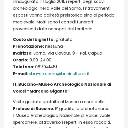
innaugurato il 1 luglio 2011, i reperti degli scavi
archeologici nella Valle del Sarno. I ritrovamenti
esposti vanno dall’età preistorica sino al periodo
medievale. Molti sono i corredi funerari
provenienti dalle necopoli del territorio.
Costo del biglietto:
gratuito
Prenotazione:
nessuna
Indirizzo
: Sarno, Via Cavour, 9 – Pal. Capua
Orario:
9.00-24.00
Telefono
: 081/941451
E-mail:
sba-sa.sarno@beniculturali.it
11.
Buccino-Museo Archeologico Nazionale di
Volcei “Marcello Gigante”
Visite guidate gratuite al Museo a cura della
Proloco di Buccino
. E’ gradita la prenotazione.
Il Museo Archeologico Nazionale di Volcei vuole
ripercorrere, attraverso i reperti in esso raccolti,