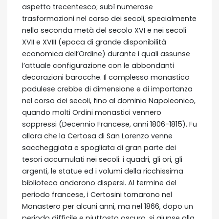
aspetto trecentesco; subì numerose
trasformazioni nel corso dei secoli, specialmente
nella seconda metà del secolo XVI e nei secoli
XVII e XVIII (epoca di grande disponibilità
economica dell’Ordine) durante i quali assunse
l’attuale configurazione con le abbondanti
decorazioni barocche. Il complesso monastico
padulese crebbe di dimensione e di importanza
nel corso dei secoli, fino al dominio Napoleonico,
quando molti Ordini monastici vennero
soppressi (Decennio Francese, anni 1806-1815). Fu
allora che la Certosa di San Lorenzo venne
saccheggiata e spogliata di gran parte dei
tesori accumulati nei secoli: i quadri, gli ori, gli
argenti, le statue ed i volumi della ricchissima
biblioteca andarono dispersi. Al termine del
periodo francese, i Certosini tornarono nel
Monastero per alcuni anni, ma nel 1866, dopo un
periodo difficile e piuttosto oscuro, si giunse alla