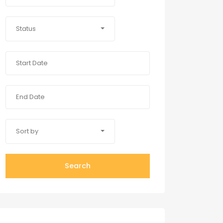
Status
Sort by
Search