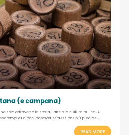
oletana (e campana)
no solo attraverso la storia, l’arte o la cultura aulica. A
satempi e i giochi popolari, espressione più pura del...
READ MORE