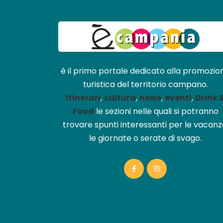
è il primo portale dedicato alla promozio
turistica del territorio campano.
Itinerari
,
cultura
,
news
,
eventi
,
Drink 
Food
le sezioni nelle quali si potranno
trovare spunti interessanti per le vacanz
le giornate o serate di svago.