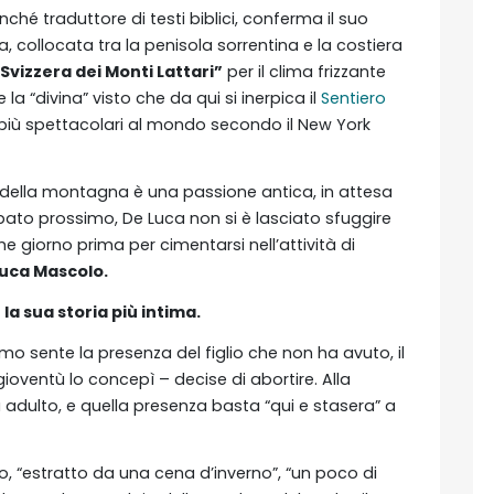
ché traduttore di testi biblici, conferma il suo
a, collocata tra la penisola sorrentina e la costiera
 Svizzera dei Monti Lattari”
per il clima frizzante
a “divina” visto che da qui si inerpica il
Sentiero
ing più spettacolari al mondo secondo il New York
a della montagna è una passione antica, in attesa
bato prossimo, De Luca non si è lasciato sfuggire
 giorno prima per cimentarsi nell’attività di
uca Mascolo.
 la sua storia più intima.
mo sente la presenza del figlio che non ha avuto, il
gioventù lo concepì – decise di abortire. Alla
à adulto, e quella presenza basta “qui e stasera” a
io, “estratto da una cena d’inverno”, “un poco di