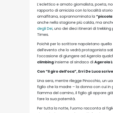
L’eclettico e amato giornalista, poeta, non
rapporto di amicizia con la località storic
amalfitana, soprannominata la
“piccola
anche nella stagione più calda, ma anche l
degli Dei
, uno dei dieci itinerari di trekk
Times.
Poichè per lo scrittore napoletano quell
dell’evento che lo vedrà protagonista sa
l’occasione di giungere ad Agerola qualche
climbing
insieme al sindaco di
Agerola
L
Con “Il giro dell’oca”, Erri De Luca scrive
Una sera, mentre rilegge Pinocchio, un uo
figlio che la madre – la donna con cui in 
fiamma del camino, il figlio gli appare gi
fare la sua paternità.
Per tutta la notte, l’uomo racconta al figl