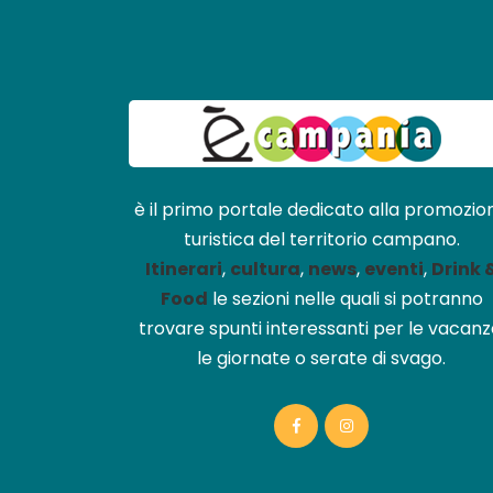
è il primo portale dedicato alla promozio
turistica del territorio campano.
Itinerari
,
cultura
,
news
,
eventi
,
Drink 
Food
le sezioni nelle quali si potranno
trovare spunti interessanti per le vacanz
le giornate o serate di svago.