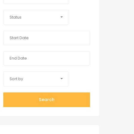
Status
Sort by
Search