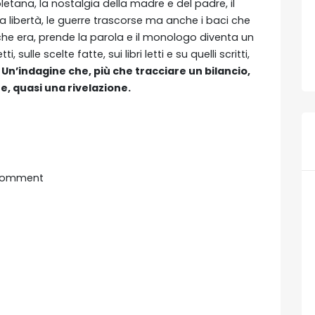
oletana, la nostalgia della madre e del padre, il
ia libertà, le guerre trascorse ma anche i baci che
 che era, prende la parola e il monologo diventa un
 sulle scelte fatte, sui libri letti e su quelli scritti,
.
Un’indagine che, più che tracciare un bilancio,
e, quasi una rivelazione.
Comment