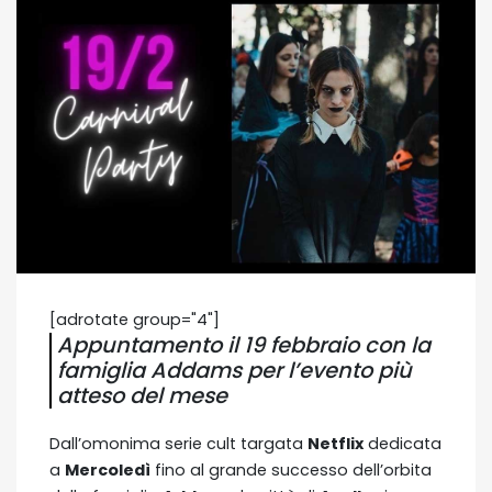
[adrotate group="4"]
Appuntamento il 19 febbraio con la
famiglia Addams per l’evento più
atteso del mese
Dall’omonima serie cult targata
Netflix
dedicata
a
Mercoledì
fino al grande successo dell’orbita