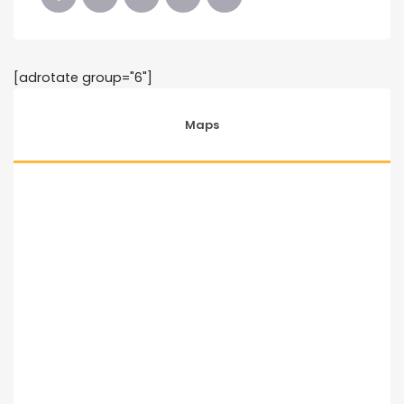
[adrotate group="6"]
Maps