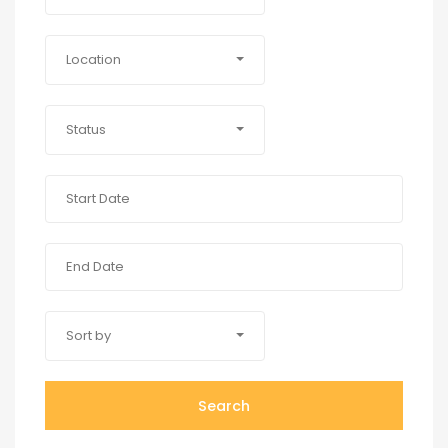
Location
Status
Sort by
Search