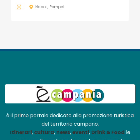
Napoli
Pompei
è il primo portale dedicato alla promozione turistica
del territorio campano.
Itinerari
,
cultura
,
news
,
eventi
,
Drink & Food
le