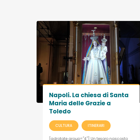
Napoli. La chiesa di Santa
Maria delle Grazie a
Toledo
CULTURA
ITINERARI
[adrotate group="4"] Un tesoro nascosto