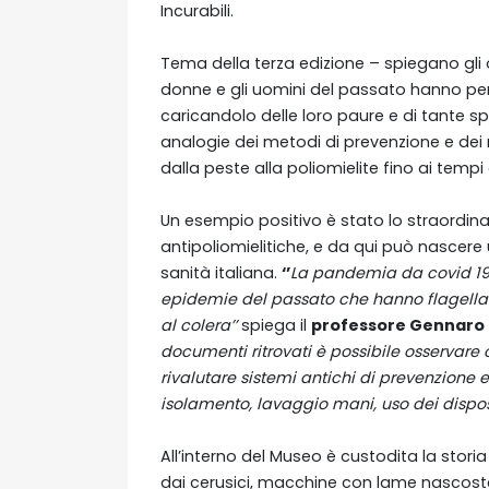
Incurabili.
Tema della terza edizione – spiegano gli o
donne e gli uomini del passato hanno pen
caricandolo delle loro paure e di tante spe
analogie dei metodi di prevenzione e dei m
dalla peste alla poliomielite fino ai tempi
Un esempio positivo è stato lo straordina
antipoliomielitiche, e da qui può nascere 
sanità italiana.
‘’
La pandemia da covid 19 
epidemie del passato che hanno flagellato l
al colera’’
spiega il
professore Gennaro 
documenti ritrovati è possibile osservare
rivalutare sistemi antichi di prevenzione e
isolamento, lavaggio mani, uso dei disposi
All’interno del Museo è custodita la stori
dai cerusici, macchine con lame nascoste 