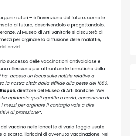
rganizzatori – è l’invenzione del futuro: come le
sato al futuro, descrivendolo e progettandolo,
ranze. Al Museo di Arti Sanitarie si discuterà di
ezzi per arginare la diffusione delle malattie,
 del covid.
rio successo delle vaccinazioni antivaiolose e
una riflessione per affrontare le tematiche della
ha acceso un focus sulle notizie relative a
a nostra città: dalla sifilide alla peste del 1656,
Rispoli
, direttore del Museo di Arti Sanitarie
‘’Nei
 che epidemie quali epatite o covid, consentono di
 i mezzi per arginare il contagio vale a dire
tivi di protezione
’’.
a del vaccino nelle lancette di varia foggia usate
a scatto, libriccini di avvenuta vaccinazione. Nei