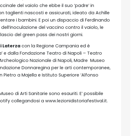
ccinale del vaiolo che ebbe il suo ‘padre’ in
on taglienti nascosti e assicurati, ideato da Achille
ventare i bambini. E poi un dispaccio di Ferdinando
ell’inoculazione del vaccino contro il vaiolo, le
rilascio del green pass dei nostri giorni.
i Laterza
con la Regione Campania ed è
a’ e dalla Fondazione Teatro di Napoli – Teatro
o Archeologico Nazionale di Napoli, Madre Museo
dazione Donnaregina per le arti contemporanee,
 Pietro a Majella e Istituto Superiore ‘Alfonso
Museo di Arti Sanitarie sono esauriti. E’ possibile
otify collegandosi a www.lezionidistoriafestival.it.