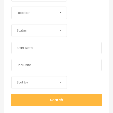
Location
Status
Sort by
Search