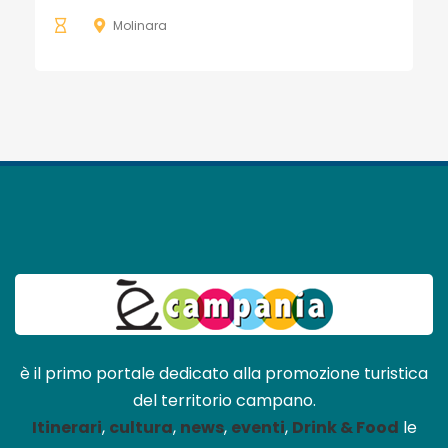
Molinara
è il primo portale dedicato alla promozione turistica
del territorio campano.
Itinerari
,
cultura
,
news
,
eventi
,
Drink & Food
le