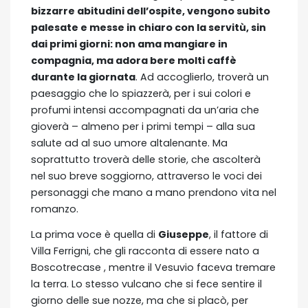
bizzarre abitudini dell’ospite, vengono subito
palesate e messe in chiaro con la servitù, sin
dai primi giorni: non ama mangiare in
compagnia, ma adora bere molti caffè
durante la giornata
. Ad accoglierlo, troverà un
paesaggio che lo spiazzerà, per i sui colori e
profumi intensi accompagnati da un’aria che
gioverà – almeno per i primi tempi – alla sua
salute ad al suo umore altalenante. Ma
soprattutto troverà delle storie, che ascolterà
nel suo breve soggiorno, attraverso le voci dei
personaggi che mano a mano prendono vita nel
romanzo.
La prima voce è quella di
Giuseppe
, il fattore di
Villa Ferrigni, che gli racconta di essere nato a
Boscotrecase , mentre il Vesuvio faceva tremare
la terra. Lo stesso vulcano che si fece sentire il
giorno delle sue nozze, ma che si placò, per