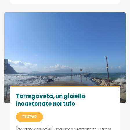
Torregaveta, un gioiello
incastonato nel tufo
ITINERARI
[adrotate group="4"] Una piccola frazione nei Campi