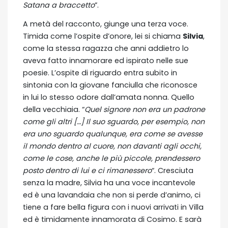
Satana a braccetto
”.
A metà del racconto, giunge una terza voce.
Timida come l’ospite d’onore, lei si chiama
Silvia
,
come la stessa ragazza che anni addietro lo
aveva fatto innamorare ed ispirato nelle sue
poesie. L’ospite di riguardo entra subito in
sintonia con la giovane fanciulla che riconosce
in lui lo stesso odore dall’amata nonna. Quello
della vecchiaia. “
Quel signore non era un padrone
come gli altri […]
Il suo sguardo, per esempio, non
era uno sguardo qualunque, era come se avesse
il mondo dentro al cuore, non davanti agli occhi,
come le cose, anche le più piccole, prendessero
posto dentro di lui e ci rimanessero
“. Cresciuta
senza la madre, Silvia ha una voce incantevole
ed è una lavandaia che non si perde d’animo, ci
tiene a fare bella figura con i nuovi arrivati in Villa
ed è timidamente innamorata di Cosimo. E sarà