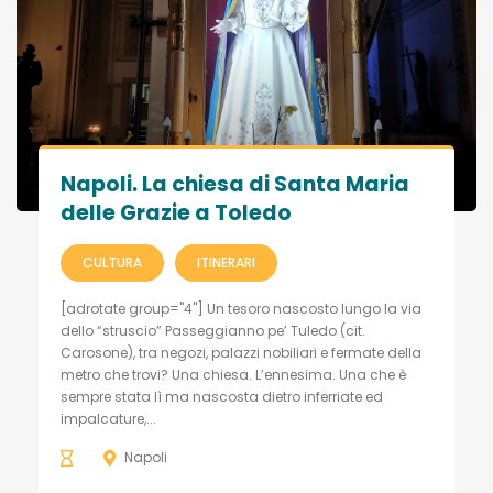
Napoli. La chiesa di Santa Maria
delle Grazie a Toledo
CULTURA
ITINERARI
[adrotate group="4"] Un tesoro nascosto lungo la via
dello “struscio” Passeggianno pe’ Tuledo (cit.
Carosone), tra negozi, palazzi nobiliari e fermate della
metro che trovi? Una chiesa. L’ennesima. Una che è
sempre stata lì ma nascosta dietro inferriate ed
impalcature,...
Napoli